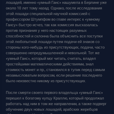
лошадей, именно «умный Ганс» нашумела в Берлине уже
около 10 лет тому назад. Однако, после исследования
этой лошади специальной научной комиссией с
профессором Штумпфом во главе интерес к «умному
Гансу» быстро исчез, так как комиссия высказалась
против признания у него настоящих разумных
способностей и склонна была объяснить все поступки
этой любопытной лошади путем подачи ей знаков со
стороны кого-нибудь из присутствующих, подачи, часто
совершенно непредумышленной и невольной. Тот же
«умный Ганс», который мог читать, считать, владел
простейшими математическими действиями, знал
стоимость монет и пр., становился в тупик перед самым
незамысловатым вопросом, если решение последнего
было неизвестно никому из присутствующих.
После смерти своего первого владельца «умный Ганс»
перешел к богатому купцу Краллю, который продолжал
работать над ним в том же направлении, а также подверг
обучению двух новых лошадей, арабских жеребцов