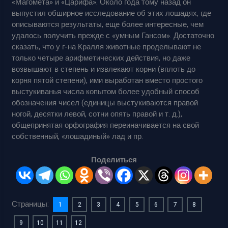
«Магомета» и «Царифа». Около года тому назад он
выпустил обширное исследование об этих лошадях, где
описываются результаты, еще более интересные, чем
удалось получить прежде с «умным Гансом». Достаточно
сказать, что у г-на Кралля животные проделывают не
только четыре арифметических действия, но даже
возвышают в степень и извлекают корни (вплоть до
корня пятой степени), ими выработан вместо простого
выстукиванья числа копытом более удобный способ
обозначения чисел (единицы выстукиваются правой
ногой, десятки левой, сотни опять правой и т. д.),
общепринятая орфография переиначивается на свой
собственный, «лошадиный» лад и пр.
Поделиться
Страницы:
1
2
3
4
5
6
7
8
9
10
11
12