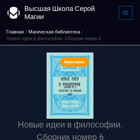
Перейти
Высшая Школа Серой
к
Магии
содержимому
Главная
Магическая библиотека
Новые идеи в философии. Сборник номер 6
Фрагмент
Новые идеи в философии.
Сборник номер 6