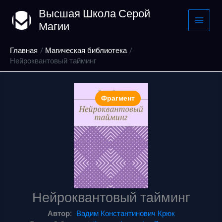
Перейти
Высшая Школа Серой
к
Магии
содержимому
Главная
Магическая библиотека
Нейроквантовый тайминг
Фрагмент
Нейроквантовый тайминг
Автор:
Вадим Константинович Крюк