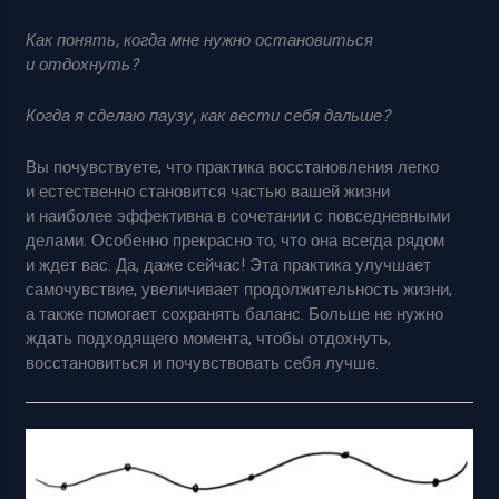
Как понять, когда мне нужно остановиться
и отдохнуть?
Когда я сделаю паузу, как вести себя дальше?
Вы почувствуете, что практика восстановления легко
и естественно становится частью вашей жизни
и наиболее эффективна в сочетании с повседневными
делами. Особенно прекрасно то, что она всегда рядом
и ждет вас. Да, даже сейчас! Эта практика улучшает
самочувствие, увеличивает продолжительность жизни,
а также помогает сохранять баланс. Больше не нужно
ждать подходящего момента, чтобы отдохнуть,
восстановиться и почувствовать себя лучше.