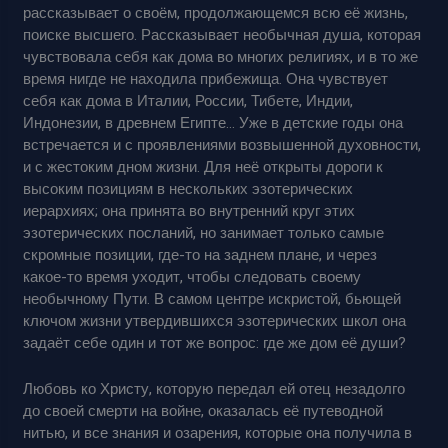
рассказывает о своём, продолжающемся всю её жизнь,
поиске высшего. Рассказывает необычная душа, которая
чувствовала себя как дома во многих религиях, и в то же
время нигде не находила прибежища. Она чувствует
себя как дома в Италии, России, Тибете, Индии,
Индонезии, в древнем Египте… Уже в детские годы она
встречается и с проявлениями возвышенной духовности,
и с жестоким дном жизни. Для неё открыты дороги к
высоким позициям в нескольких эзотерических
иерархиях; она принята во внутренний круг этих
эзотерических посланий, но занимает только самые
скромные позиции, где-то на заднем плане, и через
какое-то время уходит, чтобы следовать своему
необычному Пути. В самом центре искристой, бьющей
ключом жизни утвердившихся эзотерических школ она
задаёт себе один и тот же вопрос: где же дом её души?
Любовь ко Христу, которую передал ей отец незадолго
до своей смерти на войне, оказалась её путеводной
нитью, и все знания и озарения, которые она получила в