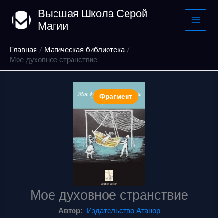
Перейти
Высшая Школа Серой
к
Магии
содержимому
Главная
Магическая библиотека
Мое духовное странствие
Фрагмент
Мое духовное странствие
Автор:
Издательство Атанор