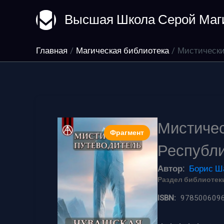
Перейти
Высшая Школа Серой Маг
к
содержимому
Главная
Магическая библиотека
Мистически
Мистичес
Фрагмент
Республ
Автор:
Борис Ш
Раздел библиотеки
ISBN:
978500609