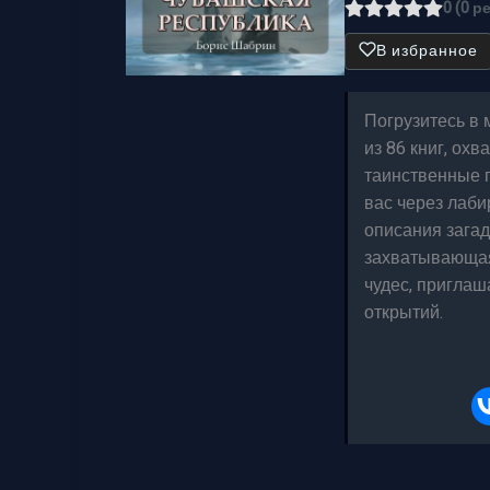
0 (0 р
В избранное
Погрузитесь в 
из 86 книг, ох
таинственные п
вас через лаби
описания загад
захватывающая 
чудес, приглаш
открытий.