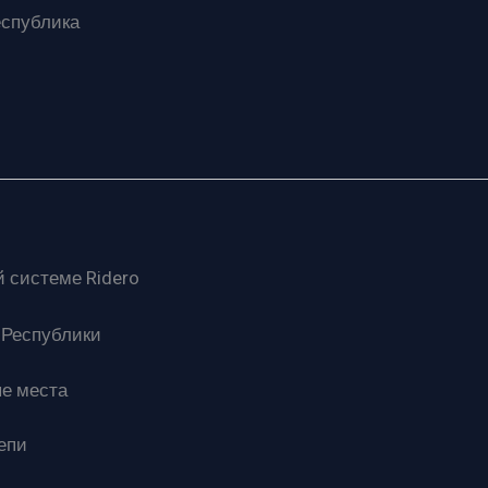
еспублика
 системе Ridero
 Республики
ые места
епи