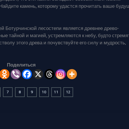
Найдите камень, которому удастся прочитать ваше буду
й Ботурчинской лесостепи является древнее древо-
ные тайной и магией, устремляются к небу, будто стремя
стволу этого древа и почувствуйте его силу и мудрость,
Поделиться
7
8
9
10
11
12