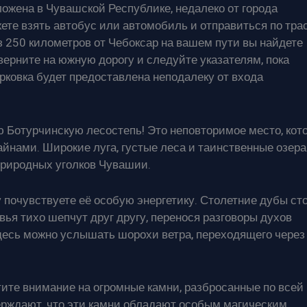
ложена в Чувашской Республике, недалеко от города
ете взять автобус или автомобиль и отправиться по тра
 250 километров от Чебоксар на вашем пути вы найдете
верните на южную дорогу и следуйте указателям, пока
рковка будет предоставлена неподалеку от входа
 Ботурчинскую лесостепь! Это неповторимое место, кот
йнами. Широкие луга, густые леса и таинственные озера
природных уголков Чувашии.
 почувствуете её особую энергетику. Столетние дубы ст
вья тихо шепчут друг другу, перенося разговоры духов
десь можно услышать шорохи ветра, переходящего через
ите внимание на огромные камни, разбросанные по всей
рждают, что эти камни обладают особым магическим