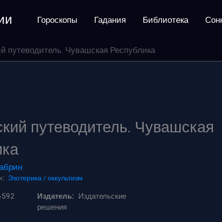
ии
Гороскопы
Гадания
Библиотека
Сон
й путеводитель. Чувашская Республика
кий путеводитель. Чувашская
ика
абрин
:
Эзотерика / оккультизм
6592
Издатель:
Издательские
решения