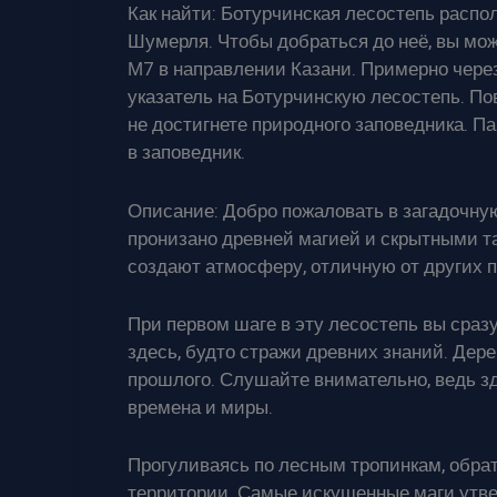
Как найти: Ботурчинская лесостепь распо
Шумерля. Чтобы добраться до неё, вы мож
М7 в направлении Казани. Примерно через
указатель на Ботурчинскую лесостепь. По
не достигнете природного заповедника. Па
в заповедник.
Описание: Добро пожаловать в загадочную
пронизано древней магией и скрытными та
создают атмосферу, отличную от других 
При первом шаге в эту лесостепь вы сразу
здесь, будто стражи древних знаний. Дере
прошлого. Слушайте внимательно, ведь з
времена и миры.
Прогуливаясь по лесным тропинкам, обрат
территории. Самые искушенные маги утве