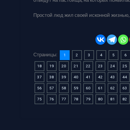
отведут на пастбища, на которых появилас
Простой люд жил своей исконной жизнью,
Страницы:
1
2
3
4
5
6
18
19
20
21
22
23
24
25
37
38
39
40
41
42
43
44
56
57
58
59
60
61
62
63
75
76
77
78
79
80
81
82