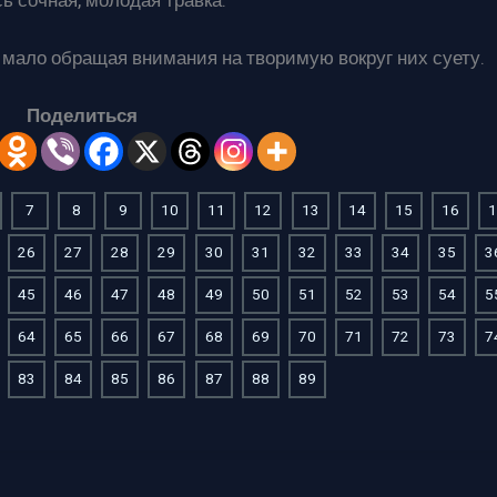
ь сочная, молодая травка.
 мало обращая внимания на творимую вокруг них суету.
Поделиться
7
8
9
10
11
12
13
14
15
16
1
26
27
28
29
30
31
32
33
34
35
3
45
46
47
48
49
50
51
52
53
54
5
64
65
66
67
68
69
70
71
72
73
7
83
84
85
86
87
88
89