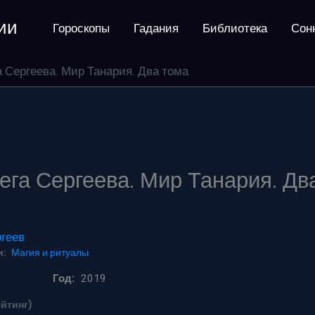
ии
Гороскопы
Гадания
Библиотека
Сон
 Сергеева. Мир Танария. Два тома
га Сергеева. Мир Танария. Дв
геев
:
Магия и ритуалы
Год:
2019
ейтинг)