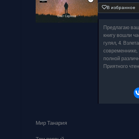
В избранное
Предлагаю ваш
книгу вошли ча
гулял, 4. Взле
современнике, 
полной различн
Приятного чтен
Мир Танария