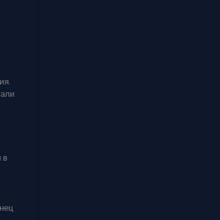
ия.
тали
 в
онец