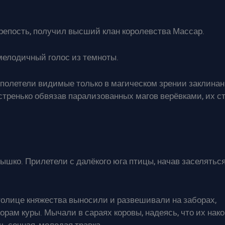
крепость, получил высший клан королевства Массар.
мелодичный голос из темноты.
к полетели видимые только в магическом зрении заклинан
стренько обвязав парализованных магов верёвками, их с
ышко. Прилетели с далёкого юга птицы, начав заселяться
толице княжества выносили и развешивали на заборах,
рам куры. Мычали в сараях коровы, надеясь, что их нак