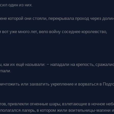
сил один из них.
ене которой они стояли, перекрывала проход через долин
 вот уже много лет, вело войну соседнее королевство,
 как их ещё называли: – нападали на крепость, сражалис
упали.
уничтожить или захватить укрепление и ворваться в Подго
гов, привлекли огненные шары, взлетающие в ночное небо
сполагался лагерь, в котором жили воительницы-магини 