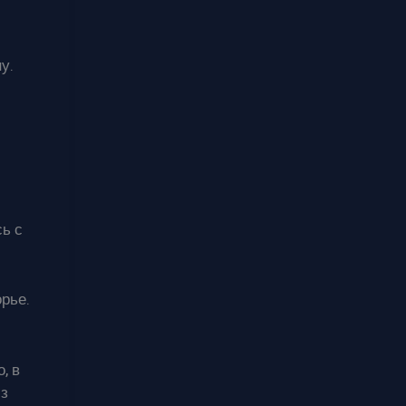
у.
ь с
рье.
, в
из