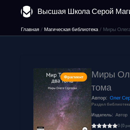
Перейти
Высшая Школа Серой Маг
к
содержимому
Главная
Магическая библиотека
Миры Олега
Миры Оле
Фрагмент
тома
Автор:
Олег Сер
Раздел библиотеки
Издатель:
Автор
0 (0 р