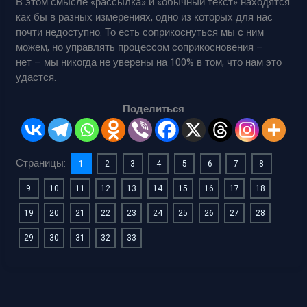
В этом смысле «рассылка» и «обычный текст» находятся
как бы в разных измерениях, одно из которых для нас
почти недоступно. То есть соприкоснуться мы с ним
можем, но управлять процессом соприкосновения –
нет – мы никогда не уверены на 100% в том, что нам это
удастся.
Поделиться
Страницы:
1
2
3
4
5
6
7
8
9
10
11
12
13
14
15
16
17
18
19
20
21
22
23
24
25
26
27
28
29
30
31
32
33