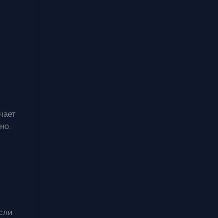
чает
но.
Если