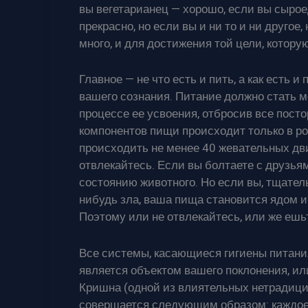
вы вегетарианец — хорошо, если вы сырое
прекрасно, но если вы и ни то и ни другое
много, и для достижения той цели, котору
Главное — не что есть и пить, а как есть 
вашего сознания. Питание должно стать 
процессе ее усвоения, отбросив все пост
компонентов пищи происходит только в ро
происходить не менее 40 жевательных дви
отвлекайтесь. Если вы болтаете с друзья
состоянию животного. Но если вы, тщател
нибудь зла, ваша пища становится ядом 
Поэтому или не отвлекайтесь, или же ешьт
Все системы, касающиеся гигиены питания
является объектом вашего поклонения, ил
Кришна (одной из влиятельных нетрадиц
совершается следующим образом: каждо