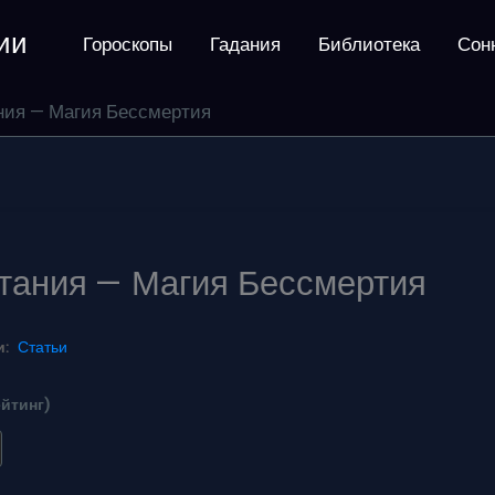
ии
Гороскопы
Гадания
Библиотека
Сон
ния — Магия Бессмертия
тания — Магия Бессмертия
:
Статьи
ейтинг)