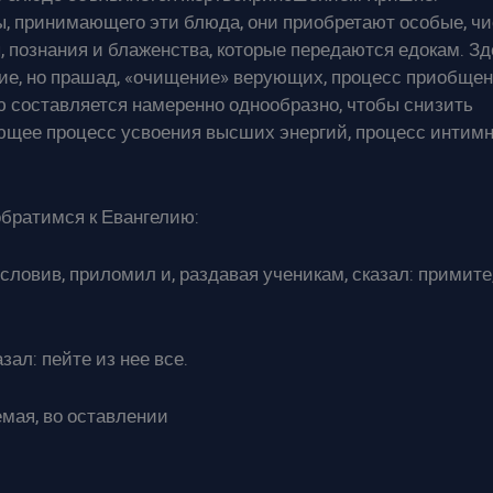
ы, принимающего эти блюда, они приобретают особые, чи
, познания и блаженства, которые передаются едокам. Зд
ие, но прашад, «очищение» верующих, процесс приобще
ю составляется намеренно однообразно, чтобы снизить
ющее процесс усвоения высших энергий, процесс интимн
обратимся к Евангелию:
гословив, приломил и, раздавая ученикам, сказал: примите
зал: пейте из нее все.
емая, во оставлении