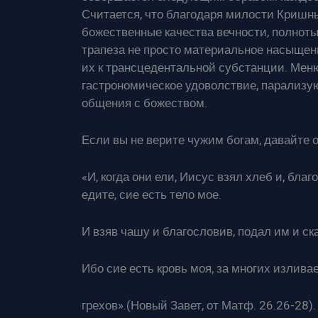
Считается, что благодаря милости Кришн
божественные качества вечности, полноты
трапеза не просто материальное насыщен
их к трансцедентальной субстанции. Мен
гастрономическое удоволствие, парализу
общения с божеством.
Если вы не верите чужим богам, давайте 
«И, когда они ели, Иисус взял хлеб и, бла
едите, сие есть тело мое.
И взяв чашу и благословив, подал им и ска
Ибо сие есть кровь моя, за многих излива
грехов».(Новый Завет, от Матф. 26.26-28).