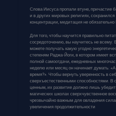
Слова Иисуса пропали втуне, причастие бы
и в других мировых религиях, сохранился
концентрации, медитация не обязательно 
Для того, чтобы научится правильно питат
сосредоточению, вы научитесь не всему. 
можете получать какую угодно энергетич
степеням Раджа-Йоги, в котором имеет вс
полной самоотдачи, ежедневных многочасо
неделю или месяц он начинает думать: «А 
время?». Чтобы вернуть уверенность в с
сверхъестественными способностями. В с
ценным, их развитие должно лишь убедить 
магических школах сверхчувственное восп
чрезвычайно важным для овладения силам
увеличения продолжительности