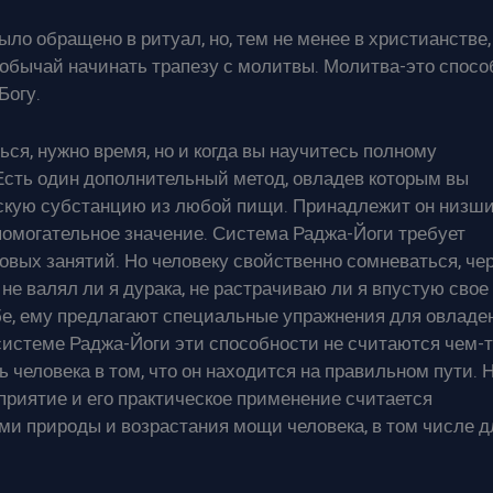
ло обращено в ритуал, но, тем не менее в христианстве, 
 обычай начинать трапезу с молитвы. Молитва-это спосо
Богу.
ься, нужно время, но и когда вы научитесь полному
Есть один дополнительный метод, овладев которым вы
ескую субстанцию из любой пищи. Принадлежит он низш
помогательное значение. Система Раджа-Йоги требует
вых занятий. Но человеку свойственно сомневаться, че
не валял ли я дурака, не растрачиваю ли я впустую свое
ебе, ему предлагают специальные упражнения для овладе
истеме Раджа-Йоги эти способности не считаются чем-т
человека в том, что он находится на правильном пути. Н
риятие и его практическое применение считается
и природы и возрастания мощи человека, в том числе д