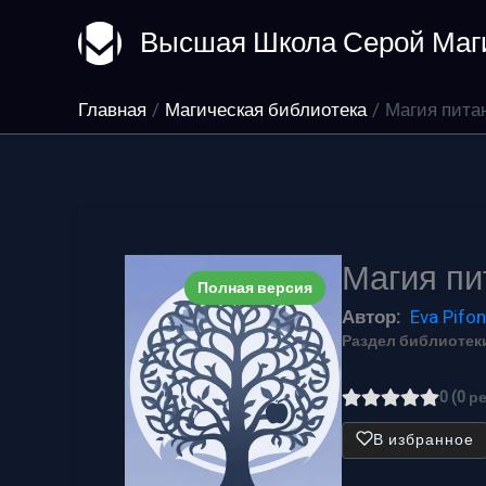
Перейти
Высшая Школа Серой Маг
к
содержимому
Главная
Магическая библиотека
Магия пита
Магия пи
Полная версия
Автор:
Eva Pifon
Раздел библиотеки
0 (0 р
В избранное