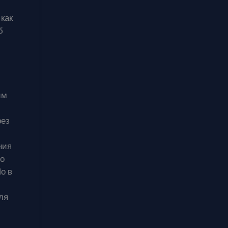
как
б
им
рез
ния
о
о в
ля