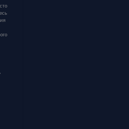
сто
есь
ния
ого
,