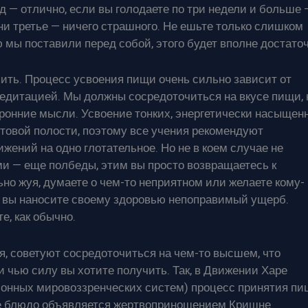
д — отлично, если вы голодаете по три недели и больше 
, ни третье — ничего страшного. Не ешьте только слишком
ю мы поставили перед собой, этого будет вполне достаточ
и пить. Процесс усвоения пищи очень сильно зависит от
медитацией. Мы должны сосредоточиться на вкусе пищи, 
оронние мысли. Усвоение тонких, энергетически насыщен
товой полости, поэтому все учения рекомендуют
жений на одно глотательное. Но не в коем случае не
ми — еще полбеды, этим вы просто возвращаетесь к
ьно жуя, думаете о чем-то неприятном или желаете кому-
и вы наносите своему здоровью непоправимый ущерб.
е, как обычно.
, советуют сосредоточиться на чем-то высшем, что
и чью силу вы хотите получить. Так, в Движении Харе
ионных мировоззренческих систем) процесс принятия пи
е блюдо объявляется жертвоприношением Кришне.