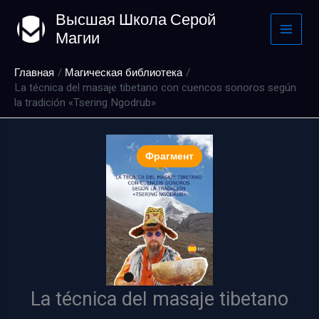
Перейти
Высшая Школа Серой
к
Магии
содержимому
Главная
Магическая библиотека
La técnica del masaje tibetano con cuencos sonoros según
la tradición «Tsering Ngodrub»
Фрагмент
La técnica del masaje tibetano