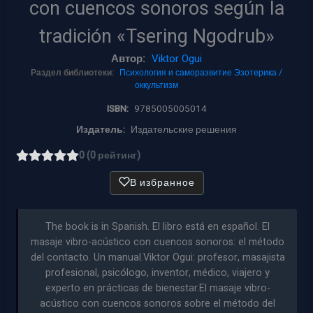
con cuencos sonoros según la
tradición «Tsering Ngodrub»
Автор:
Viktor Ogui
Раздел библиотеки:
Психология и саморазвитие
Эзотерика /
оккультизм
ISBN:
9785005005014
Издатель:
Издательские решения
0 (0 рейтинг)
В избранное
The book is in Spanish. El libro está en español. El
masaje vibro-acústico con cuencos sonoros: el método
del contacto. Un manual.Viktor Ogui: profesor, masajista
profesional, psicólogo, inventor, médico, viajero y
experto en prácticas de bienestar.El masaje vibro-
acústico con cuencos sonoros sobre el método del