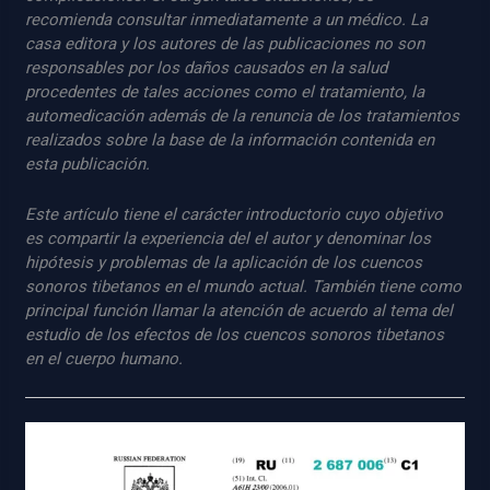
recomienda consultar inmediatamente a un médico. La
casa editora y los autores de las publicaciones no son
responsables por los daños causados en la salud
procedentes de tales acciones como el tratamiento, la
automedicación además de la renuncia de los tratamientos
realizados sobre la base de la información contenida en
esta publicación.
Este artículo tiene el carácter introductorio cuyo objetivo
es compartir la experiencia del el autor y denominar los
hipótesis y problemas de la aplicación de los cuencos
sonoros tibetanos en el mundo actual. También tiene como
principal función llamar la atención de acuerdo al tema del
estudio de los efectos de los cuencos sonoros tibetanos
en el cuerpo humano.