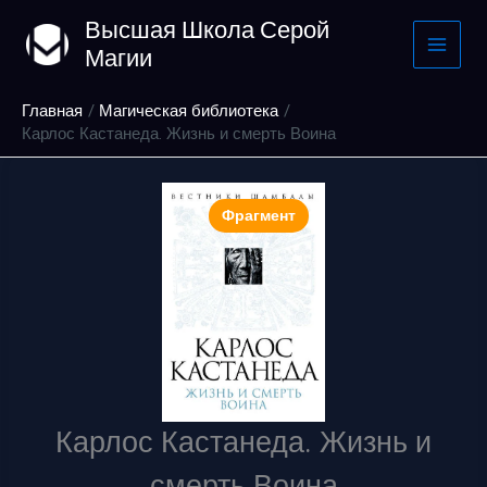
Перейти
Высшая Школа Серой
к
Магии
содержимому
Главная
Магическая библиотека
Карлос Кастанеда. Жизнь и смерть Воина
Фрагмент
Карлос Кастанеда. Жизнь и
смерть Воина