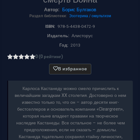
Автор:
Борис Булгаков
Раздел библиотеки:
Эзотерика / оккультизм
ISBN:
978-5-4438-0472-9
Издатель:
Алисторус
Год:
2013
0 (0 рейтинг)
В избранное
Карлоса Кастанеду можно смело причислить к
величайшим загадкам XX столетия. Достоверно о нем
известно только то, что он – автор десяти книг-
бестселлеров и основатель компании «Cleargreen»,
которая ныне владеет правами на творческое
наследие Кастанеды. Все остальное – не более чем
предположения, если не сказать – домыслы.
Кастанеда тщательно сохранял «тайну личности»,