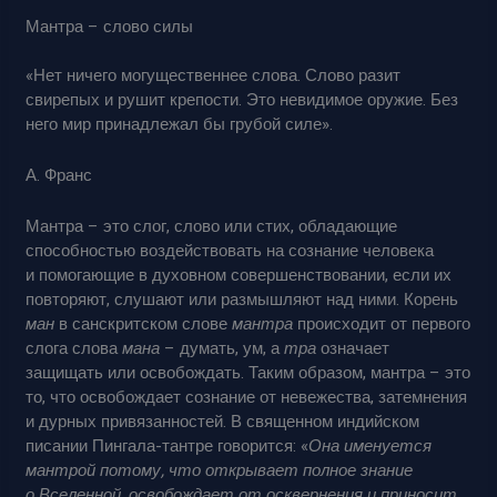
Мантра – слово силы
«Нет ничего могущественнее слова. Слово разит
свирепых и рушит крепости. Это невидимое оружие. Без
него мир принадлежал бы грубой силе».
А. Франс
Мантра – это слог, слово или стих, обладающие
способностью воздействовать на сознание человека
и помогающие в духовном совершенствовании, если их
повторяют, слушают или размышляют над ними. Корень
ман
в санскритском слове
мантра
происходит от первого
слога слова
мана
– думать, ум, а
тра
означает
защищать или освобождать. Таким образом, мантра – это
то, что освобождает сознание от невежества, затемнения
и дурных привязанностей. В священном индийском
писании Пингала-тантре говорится: «
Она именуется
мантрой потому, что открывает полное знание
о Вселенной, освобождает от осквернения и приносит