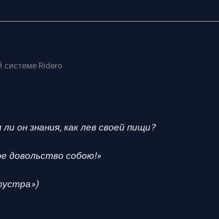
 системе Ridero
ли он знания, как лев своей пищи?
ое довольство собою!»
тустра»)