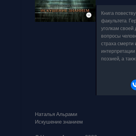
Книга повеству
факультета. Ге
уголкам своей 
вопросы челове
страха смерти 
интерпретации 
поэзией, а так
Наталья Альрами
Искушение знанием