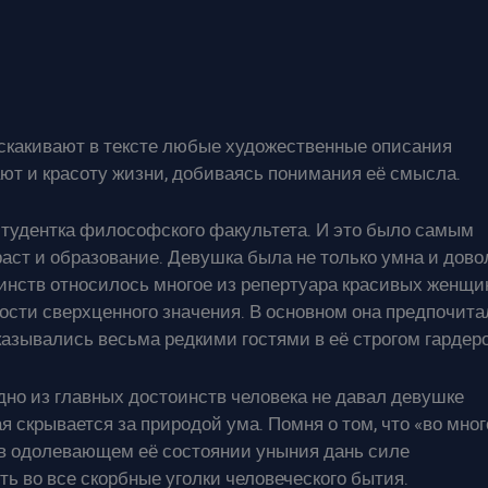
роскакивают в тексте любые художественные описания
ают и красоту жизни, добиваясь понимания её смысла.
студентка философского факультета. И это было самым
раст и образование. Девушка была не только умна и дово
оинств относилось многое из репертуара красивых женщи
ости сверхценного значения. В основном она предпочита
казывались весьма редкими гостями в её строгом гардер
одно из главных достоинств человека не давал девушке
я скрывается за природой ума. Помня о том, что «во мно
 в одолевающем её состоянии уныния дань силе
ь во все скорбные уголки человеческого бытия.