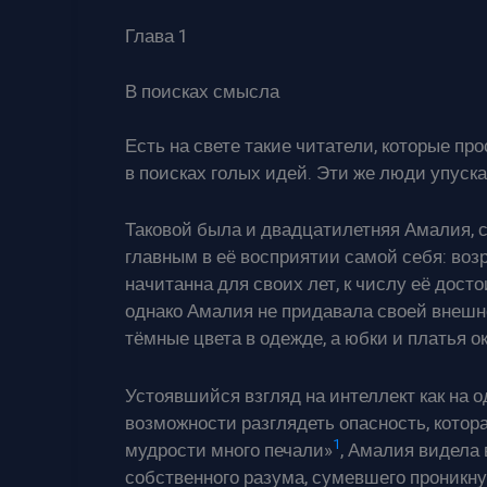
Глава 1
В поисках смысла
Есть на свете такие читатели, которые п
в поисках голых идей. Эти же люди упуск
Таковой была и двадцатилетняя Амалия, 
главным в её восприятии самой себя: воз
начитанна для своих лет, к числу её дост
однако Амалия не придавала своей внешн
тёмные цвета в одежде, а юбки и платья о
Устоявшийся взгляд на интеллект как на 
возможности разглядеть опасность, котора
1
мудрости много печали»
, Амалия видела
собственного разума, сумевшего проникнут