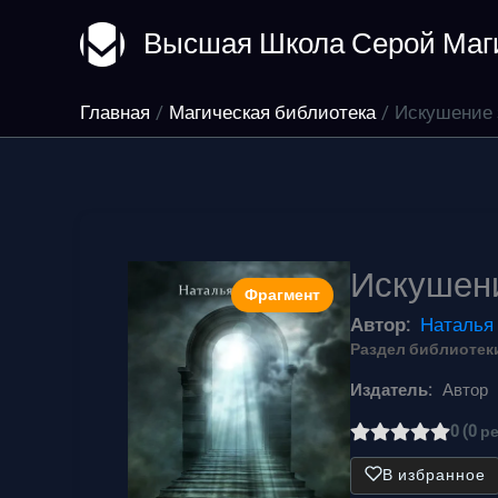
Перейти
Высшая Школа Серой Маг
к
содержимому
Главная
Магическая библиотека
Искушение
Искушен
Фрагмент
Автор:
Наталья
Раздел библиотеки
Издатель:
Автор
0 (0 р
В избранное