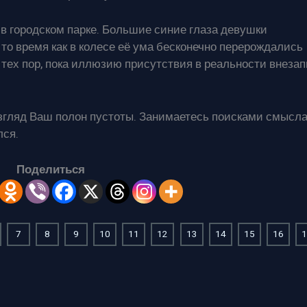
 в городском парке. Большие синие глаза девушки
то время как в колесе её ума бесконечно перерождались
 тех пор, пока иллюзию присутствия в реальности внезап
 взгляд Ваш полон пустоты. Занимаетесь поисками смысл
лся.
Поделиться
7
8
9
10
11
12
13
14
15
16
1