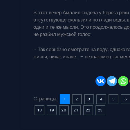
В этот вечер Амалия сидела у берега реки
отсутствующе скользили по глади воды, в 
одни и те же мысли. Это продолжалось до
не разбил мужской голос:
– Так серьёзно смотрите на воду, однако
жизни, никак иначе… – незнакомец засмея
Страницы:
1
2
3
4
5
6
18
19
20
21
22
23