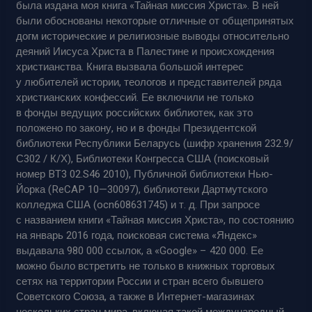
была издана моя книга «Тайная миссия Христа». В ней
были обоснованы некоторые отличные от общепринятых
догм исторические и религиозные выводы относительно
деяний Иисуса Христа в Палестине и происхождения
христианства. Книга вызвала большой интерес
у любителей истории, теологов и представителей ряда
христианских конфессий. Ее включили не только
в фонды ведущих российских библиотек, как это
положено по закону, но и в фонды Президентской
библиотеки Республики Беларусь (шифр хранения 232.9/
С302 / К/Х), Библиотеки Конгресса США (поисковый
номер BT3 02.S46 2010), Публичной библиотеки Нью-
Йорка (ReCAP 10—30097), библиотеки Дартмутского
колледжа США (ocn608631745) и т. д. При запросе
с названием книги «Тайная миссия Христа», по состоянию
на январь 2016 года, поисковая система «Яндекс»
выдавала 980 000 ссылок, а «Google» – 420 000. Ее
можно было встретить не только в книжных торговых
сетях на территории России и стран всего бывшего
Советского Союза, а также в Интернет-магазинах