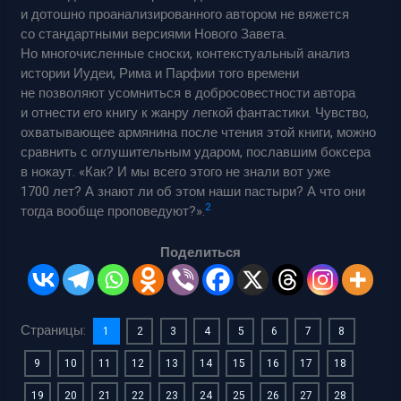
и дотошно проанализированного автором не вяжется
со стандартными версиями Нового Завета.
Но многочисленные сноски, контекстуальный анализ
истории Иудеи, Рима и Парфии того времени
не позволяют усомниться в добросовестности автора
и отнести его книгу к жанру легкой фантастики. Чувство,
охватывающее армянина после чтения этой книги, можно
сравнить с оглушительным ударом, пославшим боксера
в нокаут. «Как? И мы всего этого не знали вот уже
1700 лет? А знают ли об этом наши пастыри? А что они
2
тогда вообще проповедуют?».
Поделиться
Страницы:
1
2
3
4
5
6
7
8
9
10
11
12
13
14
15
16
17
18
19
20
21
22
23
24
25
26
27
28