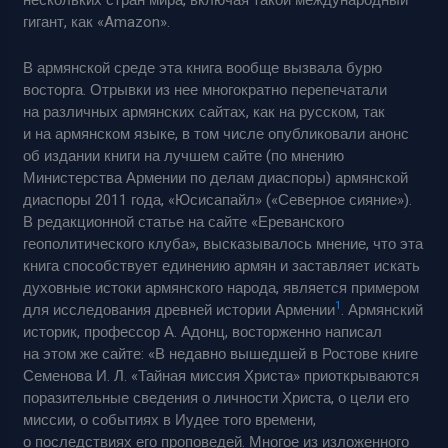
нескольких стран мира, включая такой международный
гигант, как «Amazon».
В армянской среде эта книга вообще вызвала бурю
восторга. Отрывки из нее многократно перепечатали
на различных армянских сайтах, как на русском, так
и на армянском языке, в том числе опубликовали анонс
об издании книги на лучшем сайте (по мнению
Министерства Армении по делам диаспоры) армянской
диаспоры 2011 года, «Юсисапайл» («Северное сияние»).
В редакционной статье на сайте «Ереванского
геополитического клуба», высказывалось мнение, что эта
книга способствует единению армян и заставляет искать
духовные истоки армянского народа, является примером
1
для исследования древней истории Армении
. Армянский
историк, профессор А. Адонц, восторженно написал
на этом же сайте: «В недавно вышедшей в Ростове книге
Семенова И. Л. «Тайная миссия Христа» приоткрываются
поразительные сведения о личности Христа, о цели его
миссии, о событиях в Иудее того времени,
о последствиях его проповедей. Многое из изложенного