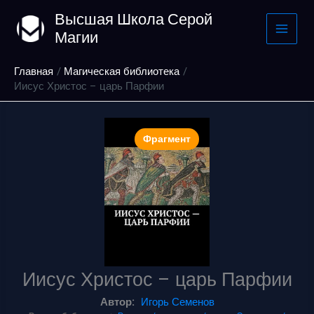
Перейти
Высшая Школа Серой
к
Магии
содержимому
Главная
Магическая библиотека
Иисус Христос – царь Парфии
Фрагмент
Иисус Христос – царь Парфии
Автор:
Игорь Семенов