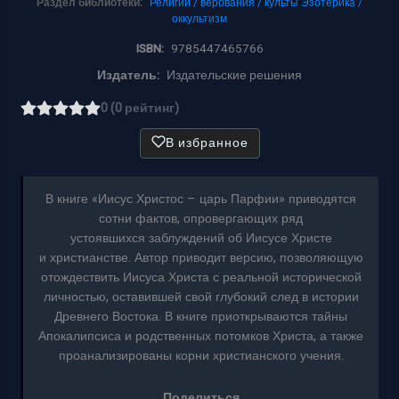
Раздел библиотеки:
Религии / верования / культы
Эзотерика /
оккультизм
ISBN:
9785447465766
Издатель:
Издательские решения
0 (0 рейтинг)
В избранное
В книге «Иисус Христос – царь Парфии» приводятся
сотни фактов, опровергающих ряд
устоявшихся заблуждений об Иисусе Христе
и христианстве. Автор приводит версию, позволяющую
отождествить Иисуса Христа с реальной исторической
личностью, оставившей свой глубокий след в истории
Древнего Востока. В книге приоткрываются тайны
Апокалипсиса и родственных потомков Христа, а также
проанализированы корни христианского учения.
Поделиться