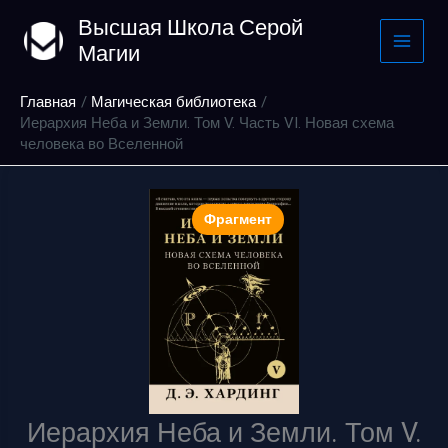
Перейти
Высшая Школа Серой
к
Магии
содержимому
Главная
Магическая библиотека
Иерархия Неба и Земли. Том V. Часть VI. Новая схема
человека во Вселенной
Фрагмент
Иерархия Неба и Земли. Том V.