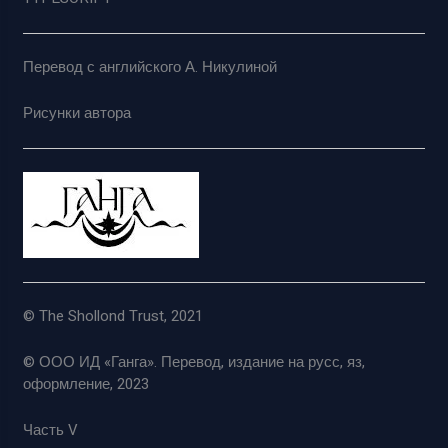
Перевод с английского А. Никулиной
Рисунки автора
© The Shollond Trust, 2021
© ООО ИД «Ганга». Перевод, издание на русс, яз,
оформление, 2023
Часть V