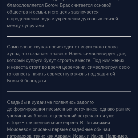
благословляется Богом. Брак считается основой
общества и семьи, и его цель заключается
в продолжении рода и укреплении духовных связей
между супругами.
Само слово «хупа» происходит от ивритского слова
хуппа, что означает «навес». Навес символизирует дом,
который супруги будут строить вместе. Под ним жених
и невеста стоят во время церемонии, символизируя свою
готовность начать совместную жизнь под защитой
Божьей благодати.
Свадьбы в иудаизме появились задолго
до формирования письменных источников, однако ранние
упоминания брачных церемоний встречаются уже
в Торе – священной книге евреев. В Пятикнижии
Моисеевом описаны первые свадебные обычаи
патриархов, таких как Авраам, Исаак и Иаков. Например,