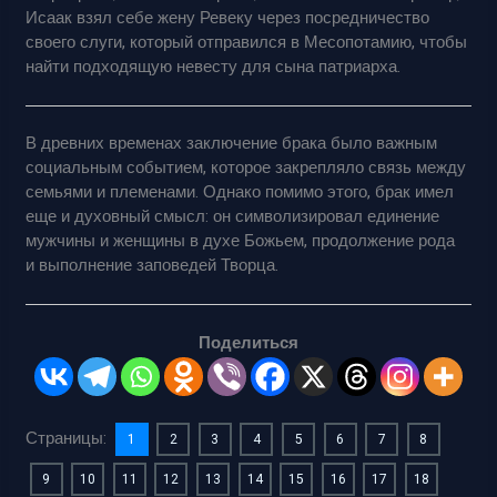
Исаак взял себе жену Ревеку через посредничество
своего слуги, который отправился в Месопотамию, чтобы
найти подходящую невесту для сына патриарха.
В древних временах заключение брака было важным
социальным событием, которое закрепляло связь между
семьями и племенами. Однако помимо этого, брак имел
еще и духовный смысл: он символизировал единение
мужчины и женщины в духе Божьем, продолжение рода
и выполнение заповедей Творца.
Поделиться
Страницы:
1
2
3
4
5
6
7
8
9
10
11
12
13
14
15
16
17
18