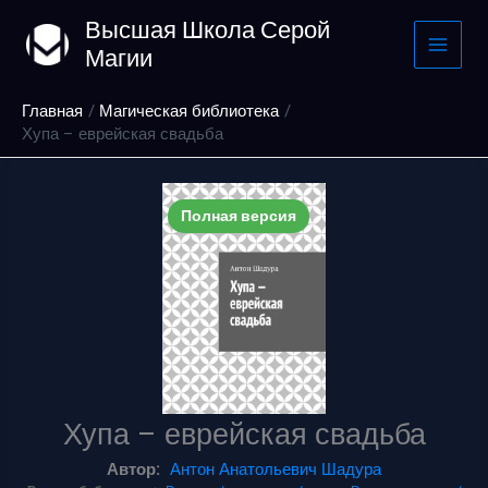
Перейти
Высшая Школа Серой
к
Магии
содержимому
Главная
Магическая библиотека
Хупа – еврейская свадьба
Полная версия
Хупа – еврейская свадьба
Автор:
Антон Анатольевич Шадура