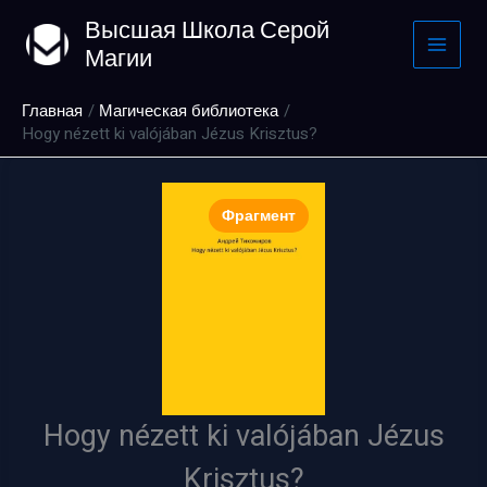
Перейти
Высшая Школа Серой
к
Магии
содержимому
Главная
Магическая библиотека
Hogy nézett ki valójában Jézus Krisztus?
Фрагмент
Hogy nézett ki valójában Jézus
Krisztus?