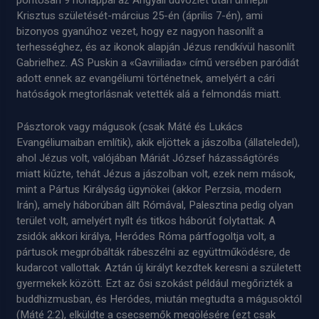
pontosan 9 hónappal az Angyali üdvözlet után ünnepli
Krisztus születését-március 25-én (április 7-én), ami
bizonyos gyanúhoz vezet, hogy ez nagyon hasonlít a
terhességhez, és az ikonok alapján Jézus rendkívül hasonlít
Gabrielhez. AS Puskin a «Gavriiliada» című versében paródiát
adott ennek az evangéliumi történetnek, amelyért a cári
hatóságok megtorlásnak vetették alá a felmondás miatt.
Pásztorok vagy mágusok (csak Máté és Lukács
Evangéliumaiban említik), akik eljöttek a jászolba (állateledel),
ahol Jézus volt, valójában Máriát József házasságtörés
miatt kiűzte, tehát Jézus a jászolban volt, ezek nem mások,
mint a Pártus Királyság ügynökei (akkor Perzsia, modern
Irán), amely háborúban állt Rómával, Palesztina pedig olyan
terület volt, amelyért nyílt és titkos háborút folytattak. A
zsidók akkori királya, Heródes Róma pártfogoltja volt, a
pártusok megpróbálták rábeszélni az együttműködésre, de
kudarcot vallottak. Aztán új királyt kezdtek keresni a született
gyermekek között. Ezt az ősi szokást például megőrizték a
buddhizmusban, és Heródes, miután megtudta a mágusoktól
(Máté 2:2), elküldte a csecsemők megölésére (ezt csak