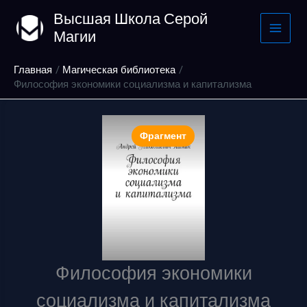
Перейти
Высшая Школа Серой
к
Магии
содержимому
Главная
Магическая библиотека
Философия экономики социализма и капитализма
Фрагмент
Философия экономики
социализма и капитализма