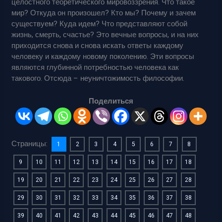
целостного теоретического мировоззрения. Что такое
мир? Откуда он произошел? Кто мы? Почему и зачем
существуем? Куда идем? Что представляют собой
жизнь, смерть, счастье? Это вечные вопросы, и на них
приходится снова и снова искать ответы каждому
человеку и каждому новому поколению. Эти вопросы
являются глубинной потребностью человека как
такового. Отсюда – неуничтожимость философии.
Поделиться
Страницы:
1
2
3
4
5
6
7
8
9
10
11
12
13
14
15
16
17
18
19
20
21
22
23
24
25
26
27
28
29
30
31
32
33
34
35
36
37
38
39
40
41
42
43
44
45
46
47
48