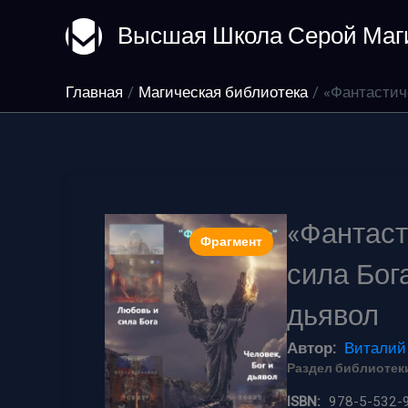
Перейти
Высшая Школа Серой Маг
к
содержимому
Главная
Магическая библиотека
«Фантастиче
«Фантаст
Фрагмент
сила Бога
дьявол
Автор:
Виталий
Раздел библиотеки
ISBN:
978-5-532-