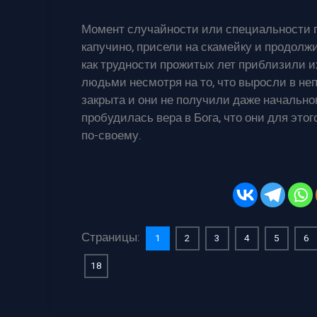
Момент случайности или специальности пр
капучино, присели на скамейку и продолжи
как трудности прожитых лет приблизили и
людьми несмотря на то, что выросли в неп
закрыта и они не получили даже начально
пробудилась вера в Бога, что они для эт
по-своему.
Страницы:
1
2
3
4
5
6
18