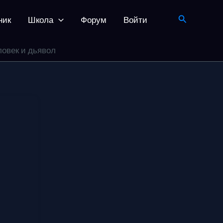
Поиск
ник
Школа
Форум
Войти
ловек и дьявол