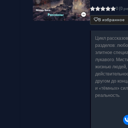
0 (0 р
В избранное
Цикл рассказов
разделов: любо
элитное специа
лукавого. Мист
жизнью людей, 
действительнос
другом до конц
и «тёмных» сил
реальность.