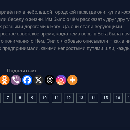
ивёл их в небольшой городской парк, где они, купив ко
ли беседу о жизни. Им было о чём рассказать друг другу,
х разными дорогами к Богу. Да, они стали верующими
ростое советское время, когда тема веры в Бога была по
го понимания о Нём. Они с любовью описывали – как в н
ого предпринимали, какими непростыми путями шли, кажд
Поделиться
7
8
9
10
11
12
13
14
15
16
1