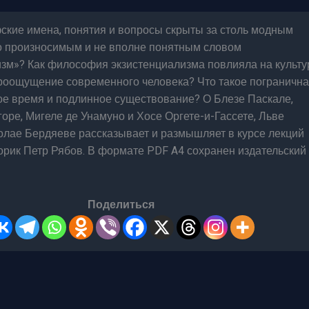
ские имена, понятия и вопросы скрыты за столь модным
но произносимым и не вполне понятным словом
зм»? Как философия экзистенциализма повлияла на культу
роощущение современного человека? Что такое пограничн
ое время и подлинное существование? О Блезе Паскале,
оре, Мигеле де Унамуно и Хосе Оргете-и-Гассете, Льве
олае Бердяеве рассказывает и размышляет в курсе лекций
рик Петр Рябов. В формате PDF A4 сохранен издательский
Поделиться