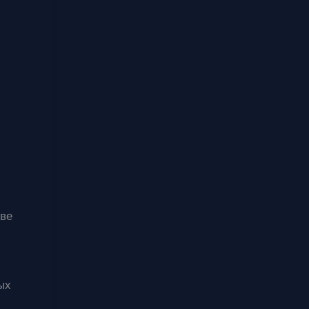
ве
ых