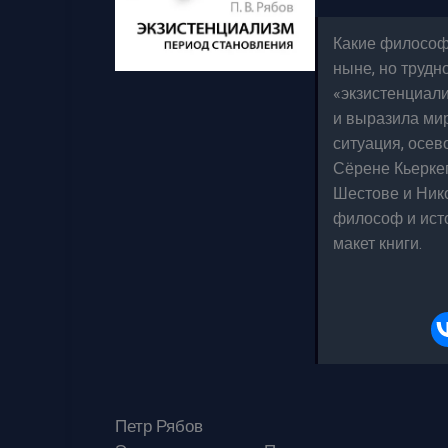
Какие философ
ныне, но труд
«экзистенциали
и выразила ми
ситуация, осев
Сёрене Кьеркег
Шестове и Ник
философ и исто
макет книги.
Петр Рябов