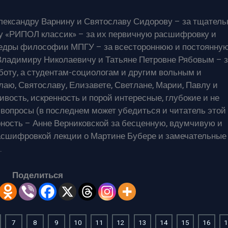
лександру Варнину и Святославу Сидорову – за тщател
у «РИПОЛ классик» – за их первичную расшифровку и
федры философии МПГУ – за всестороннюю и постоянну
ладимиру Николаевичу и Татьяне Петровне Рябовым – з
боту, а студентам-социологам и другим вольным и
аю, Святославу, Елизавете, Светлане, Марии, Павлу и
вость, искренность и порой интересные, глубокие и не
вопросы (в последнем может убедиться и читатель этой
рность – Анне Верниковской за бесценную, вдумчивую и
асшифровкой лекции о Мартине Бубере и замечательные
.
Поделиться
7
8
9
10
11
12
13
14
15
16
1