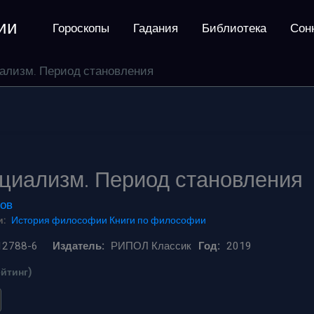
ии
Гороскопы
Гадания
Библиотека
Сон
ализм. Период становления
циализм. Период становления
ов
:
История философии
Книги по философии
12788-6
Издатель:
РИПОЛ Классик
Год:
2019
ейтинг)