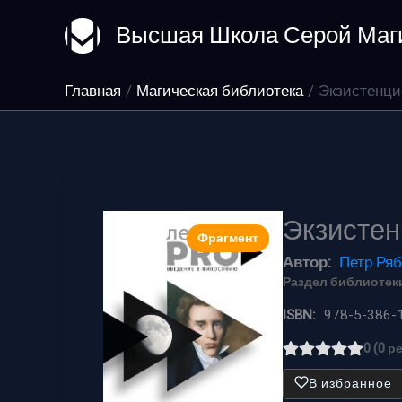
Перейти
Высшая Школа Серой Маг
к
содержимому
Главная
Магическая библиотека
Экзистенци
Экзистен
Фрагмент
Автор:
Петр Ряб
Раздел библиотеки
ISBN:
978-5-386-
0 (0 р
В избранное