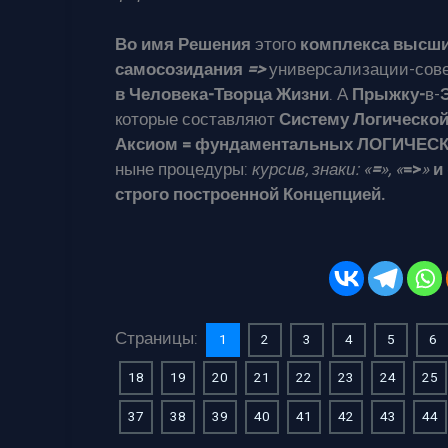
Во имя Решения
этого
комплекса высши
самосозидания
=>
универсализации-сов
в Человека-Творца Жизни
. А
Прыжку-
в-
которые составляют
Систему Логическо
Аксиом = фундаментальных ЛОГИЧЕС
ныне процедуры:
курсив, знаки: «
=
», «
=>
»
и
строго построенной Концепцией.
Страницы:
1
2
3
4
5
6
18
19
20
21
22
23
24
25
37
38
39
40
41
42
43
44