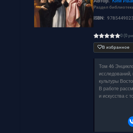
Автор:
Ким Ива
Раздел библиотеки
ISBN:
978544902
0 (0 р
В избранное
Том 46 Энцикло
исследований,
культуры Восто
В работе расс
и искусства с 