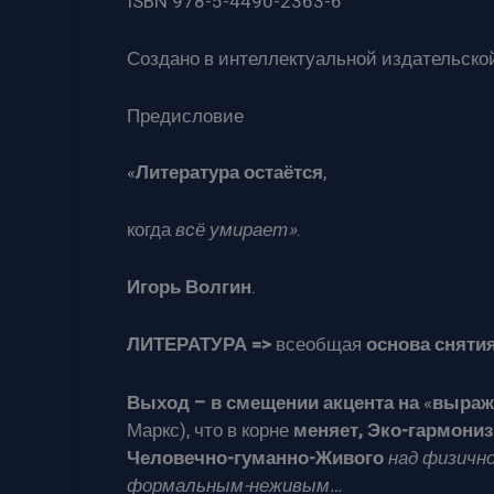
ISBN 978-5-4490-2363-6
Создано в интеллектуальной издательской
Предисловие
«
Литература остаётся
,
когда
всё умирает»
.
Игорь
Волгин
.
ЛИТЕРАТУРА =>
всеобщая
основа сняти
Выход – в смещении акцента на
«
выраже
Маркс), что в корне
меняет, Эко-гармони
Человечно-гуманно-Живого
над физичн
формальным-неживым…