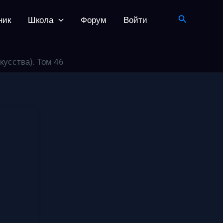
Поиск
ник
Школа
Форум
Войти
усства). Том 46