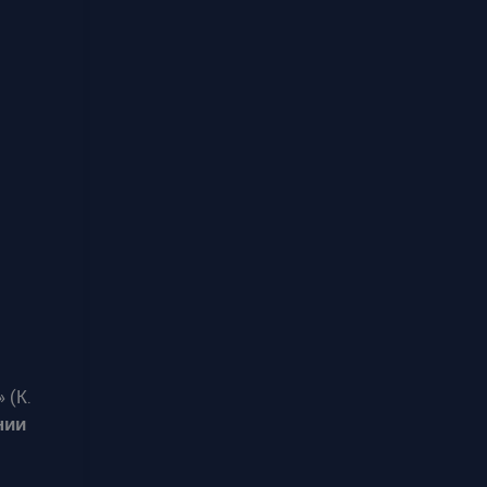
» (К.
нии