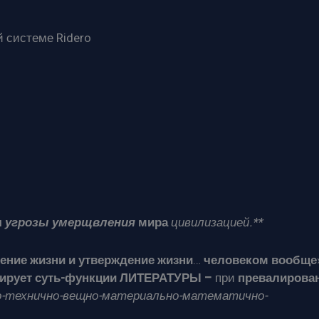
 системе Ridero
я
угрозы
умерщвления
мира
цивилизацией.**
ние жизни и утверждение жизни
…
человеком вообще
зирует суть-функции ЛИТЕРАТУРЫ
–
при
превалирова
о-технично-вещно-материально-математично-