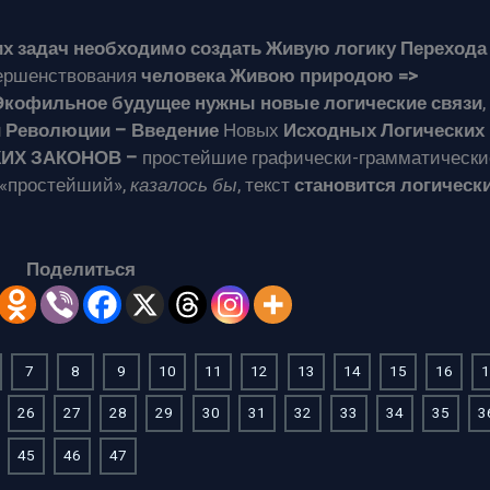
х задач необходимо создать Живую логику Переход
ершенствования
человека Живою природою =>
Экофильное будущее
нужны новые логические связи
,
й Революции
– Введение
Новых
Исходных Логических
КИХ ЗАКОНОВ –
простейшие графически-грамматически
«простейший»,
казалось бы
, текст
становится логическ
Поделиться
7
8
9
10
11
12
13
14
15
16
1
26
27
28
29
30
31
32
33
34
35
3
45
46
47