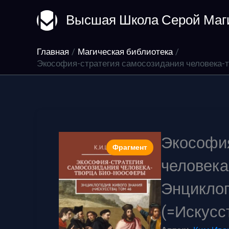
Перейти
Высшая Школа Серой Маг
к
содержимому
Главная
Магическая библиотека
Экософия-стратегия самосозидания человека-т
Экософия
Фрагмент
человека
Энциклоп
(=Искусс