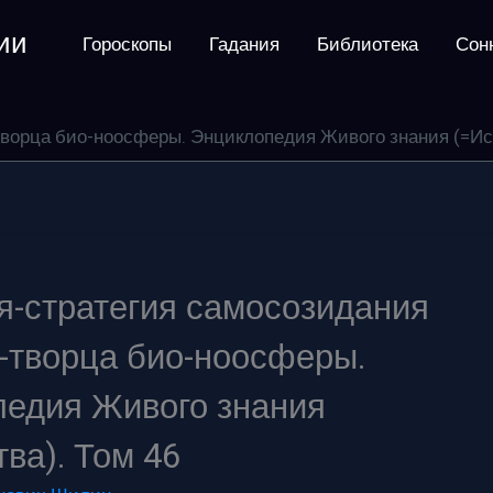
ии
Гороскопы
Гадания
Библиотека
Сон
ворца био-ноосферы. Энциклопедия Живого знания (=Иск
-стратегия самосозидания
-творца био-ноосферы.
едия Живого знания
тва). Том 46