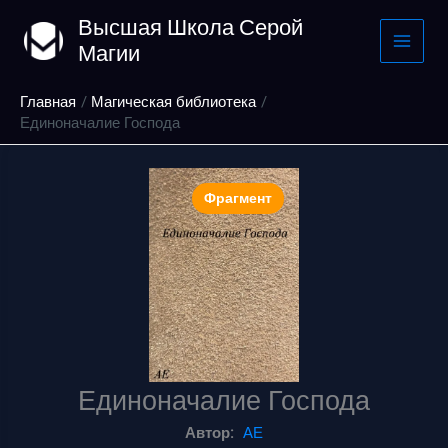
Перейти
Высшая Школа Серой
к
Магии
содержимому
Главная
Магическая библиотека
Единоначалие Господа
Фрагмент
Единоначалие Господа
Автор:
АЕ