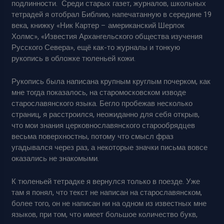
подлинности. Среди старых газет, журналов, школьных
тетрадей я отобрал Библию, напечатанную в середине 19
века, книжку «Ник Картер – американский Шерлок
Холмс», «Известия Архангельского общества изучения
Русского Севера», ещё как-то журналы и тонкую
рукопись в обложке тюленьей кожи.
Рукопись была написана крупным круглым почерком, как
мне тогда показалось, на старомосковском изводе
старославянского языка. Бегло пробежав несколько
страниц, я расстроился, неожиданно для себя открыв,
что мои знания церковнославянского старообрядцев
весьма поверхностны, потому что смысл фраз
угадывался через раз, а некоторые значки письма вовсе
оказались не знакомыми.
К тюленьей тетрадке я вернулся только в поезде. Уже
там я понял, что текст не написан на старославянском,
более того, он не написан ни на одном из известных мне
языков, при том, что имеет большое количество букв,