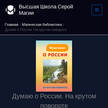
Перейти
Высшая Школа Серой
к
Магии
содержимому
Главная
Магическая библиотека
Думаю о России. На крутом повороте
Фрагмент
Думаю о России. На крутом
повороте