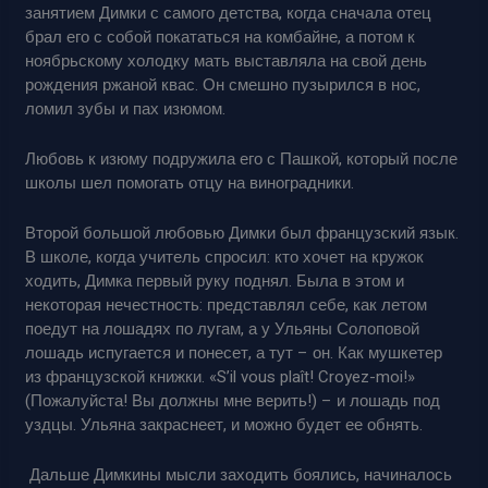
занятием Димки с самого детства, когда сначала отец
брал его с собой покататься на комбайне, а потом к
ноябрьскому холодку мать выставляла на свой день
рождения ржаной квас. Он смешно пузырился в нос,
ломил зубы и пах изюмом.
Любовь к изюму подружила его с Пашкой, который после
школы шел помогать отцу на виноградники.
Второй большой любовью Димки был французский язык.
В школе, когда учитель спросил: кто хочет на кружок
ходить, Димка первый руку поднял. Была в этом и
некоторая нечестность: представлял себе, как летом
поедут на лошадях по лугам, а у Ульяны Солоповой
лошадь испугается и понесет, а тут – он. Как мушкетер
из французской книжки. «S’il vous plaît! Croyez-moi!»
(Пожалуйста! Вы должны мне верить!) – и лошадь под
уздцы. Ульяна закраснеет, и можно будет ее обнять.
Дальше Димкины мысли заходить боялись, начиналось