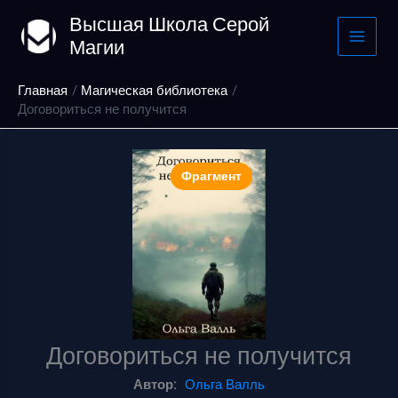
Перейти
Высшая Школа Серой
к
Магии
содержимому
Главная
Магическая библиотека
Договориться не получится
Фрагмент
Договориться не получится
Автор:
Ольга Валль