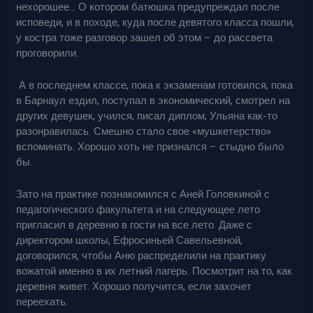
нехорошее… О котором батюшка предупреждал после
исповеди, и в походе, куда после девятого класса пошли,
у костра тоже разговор зашел об этом – до рассвета
проговорили.
А в последнем классе, пока к экзаменам готовился, пока
в Барнаул ездил, поступал в экономический, смотрел на
других девушек, учился, писал диплом, Ульяна как-то
разонравилась. Смешно стало свое «мушкетерство»
вспоминать. Хорошо хоть не признался – стыдно было
бы.
Зато на практике познакомился с Аней Головкиной с
педагогического факультета и на следующее лето
пригласил в деревню в гости на все лето. Даже с
директором школы, Ефросиньей Савельевной,
договорился, чтобы Аню распределили на практику
вожатой именно в их летний лагерь. Посмотрит на то, как
деревня живет. Хорошо получится, если захочет
переехать.