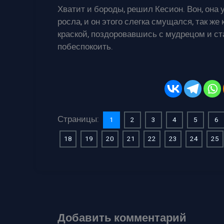
Хватит и бороды, решил Кесион. Вон, она 
росла, и он этого слегка смущался, так же
краской, поздоровавшись с мудрецом и ст
побеспокоить.
Страницы:
1
2
3
4
5
6
18
19
20
21
22
23
24
25
Добавить комментарий