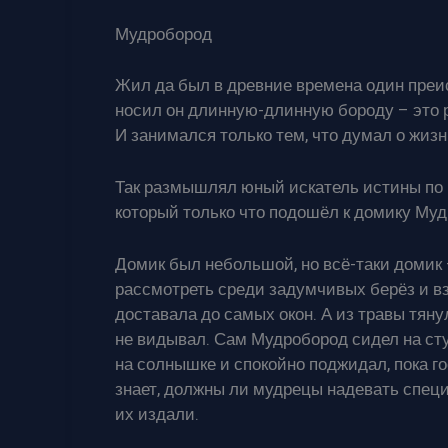
Мудробород
Жил да был в древние времена один преи
носил он длинную-длинную бороду – это ра
И занимался только тем, что думал о жизни
Так размышлял юный искатель истины по 
который только что подошёл к домику Муд
Домик был небольшой, но всё-таки домик –
рассмотреть среди задумчивых берёз и вз
доставала до самых окон. А из травы тян
не видывал. Сам Мудробород сидел на сту
на солнышке и спокойно поджидал, пока го
знает, должны ли мудрецы надевать специ
их издали.