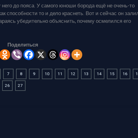
у него до пояса. У самого юноши борода ещё не очень-то
 как способности то и дело краснеть. Вот и сейчас он зали
араясь убедительно объяснить, почему осмелился его
Поделиться
7
8
9
10
11
12
13
14
15
16
1
26
27