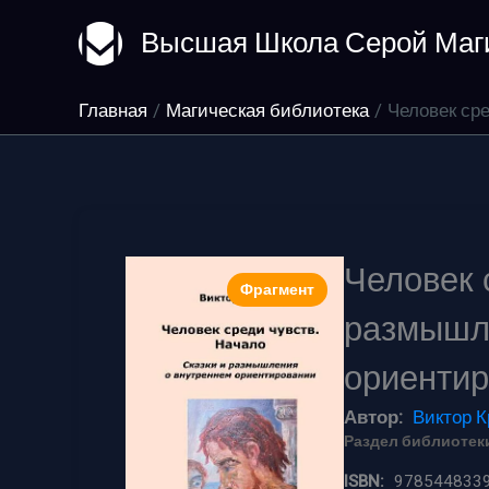
Перейти
Высшая Школа Серой Маг
к
содержимому
Главная
Магическая библиотека
Человек ср
Человек 
Фрагмент
размышл
ориенти
Автор:
Виктор К
Раздел библиотеки
ISBN:
978544833