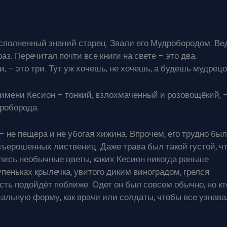
сполненный знаний старец. Звали его Мудробородом. Ве
з. Перечитал почти все книги на свете – это два.
, – это три. Тут уж хочешь, не хочешь, а будешь мудрецо
имени Кесион – тонкий, взлохмаченный и розовощёкий, 
роборода.
 не пещера и не убогая хижина. Впрочем, его трудно бы
ъерошенных листвениц. Даже трава был такой густой, ч
улись необычные цветы, каких Кесион никогда раньше
пеньках крылечка, увитого диким виноградом, грелся
сть подойдёт поближе. Одет он был совсем обычно, но кт
альную форму, как врачи или солдаты, чтобы все узнав