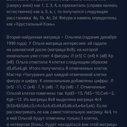
(сверху вниз) как 1, 2, 3, 4, а горизонталь (справа налево,
естественно) как а, б, в, г, то получился следующая
расстановка: 4а, 1b, 4c, 2d. Фигура и камень определены,
как «Хрустальный Конь».
Вторая найденная матрица – Ольгина (гадание декабря
1990 года). У Ольги матрица интереснее: ей гадали
на шахматной доске (матрица 8х8), на которой
изначально уже стоят 4 фигуры: Л (e5) С (e4) К (a8) Кр
(e8). Ольга отметила 4 клетки следующим образом:
d3,d5,e6,g6. Итого получилось 8 отмеченных клеток.
Мастер <Чатуранги дал каждой отмеченной клетке
фигуру и цифру. К изначальным добавлены цифры:: Л
(e5) -11, С (e4) -7, К (a8) -7, Кр (e8) -7. Отмеченные
Ольгой клетки помечены так: Крd3—15, Лd5—10,Сe6—2,
Кg6—13. Из матрицы 8х8 выделена матрица 4х4
(b3,b4,b5,b6,c3,c4.c5,c6,d3,d4,d5,d6,e3,e4,e5,e6). Если
рассматривать ее как самостоятельную матрицу 4х4, то
в ней Ольгой будут отмечены только 3 клетки,
а четвертая (Конь), будет находиться вне этой матрицы.