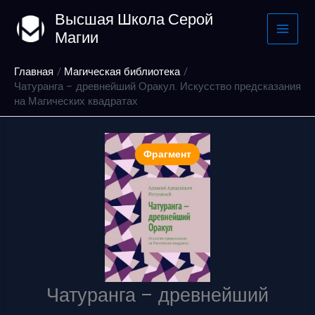
Перейти
Высшая Школа Серой
к
Магии
содержимому
Главная
Магическая библиотека
Чатуранга – древнейший Оракул. Искусство предсказания
на Магических квадратах
Фрагмент
Чатуранга – древнейший