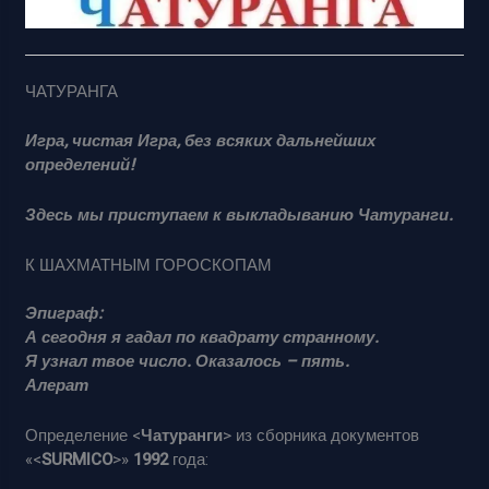
ЧАТУРАНГА
Игра, чистая Игра, без всяких дальнейших
определений!
Здесь мы приступаем к выкладыванию Чатуранги.
К ШАХМАТНЫМ ГОРОСКОПАМ
Эпиграф:
А сегодня я гадал по квадрату странному.
Я узнал твое число. Оказалось – пять.
Алерат
Определение <
Чатуранги
> из сборника документов
«<
SURMICO
>»
1992
года: