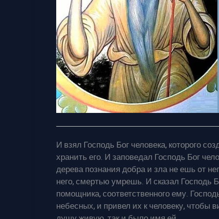
И взял Господь Бог человека, которого соз
хранить его. И заповедал Господь Бог челов
дерева познания добра и зла не ешь от нег
него, смертью умрешь. И сказал Господь Б
помощника, соответственного ему. Господ
небесных, и привел их к человеку, чтобы ви
душу живую, так и было имя ей.