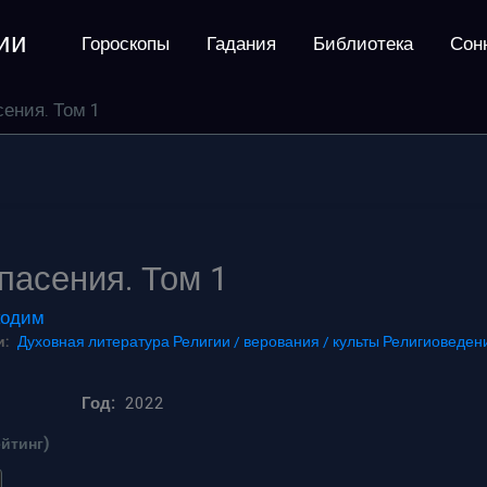
ии
Гороскопы
Гадания
Библиотека
Сон
сения. Том 1
пасения. Том 1
кодим
:
Духовная литература
Религии / верования / культы
Религиоведени
Год:
2022
ейтинг)