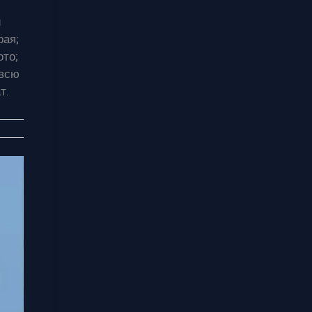
и
рая;
ото;
 всю
т.