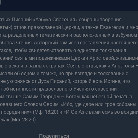
ятых Писаний «Азбука Спасения» собраны творения
ятых) отцов православной Церкви, а также Евангелие и мно
ета, разделенных тематически и расположенных в азбучном
обства чтения. Авторский замысел составления настоящего
аков, чтобы свидетельствовать о единстве толкования
аний святыми подвижниками Церкви Христовой, жившими
ные века и в разных странах. Святые отцы, как и Апостолы 
исали об одном и том же, но при взгляде и толковании с
 не уклоняясь от Духа Писаний, который есть Истина, что
т об истинности православного Учения о спасении,
ам свыше Самим Творцом – Богом, как небесной печатью
овавшего Словом Своим: «Ибо, где двое или трое собраны
 посреди них» (Мф. 18:20) и «И Се Аз с вами есмь во вся дн
ка» (Мф. 28:20).
Поделиться