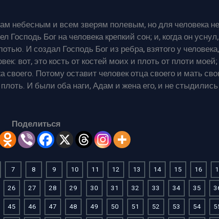
цам небесным и всем зверям полевым, но для человека н
 Господь Бог на человека крепкий сон; и, когда он уснул,
лотью. И создал Господь Бог из ребра, взятого у человека,
овек: вот, это кость от костей моих и плоть от плоти моей;
а своего. Потому оставит человек отца своего и мать сво
плоть. И были оба наги, Адам и жена его, и не стыдились
Поделиться
7
8
9
10
11
12
13
14
15
16
1
26
27
28
29
30
31
32
33
34
35
3
45
46
47
48
49
50
51
52
53
54
5