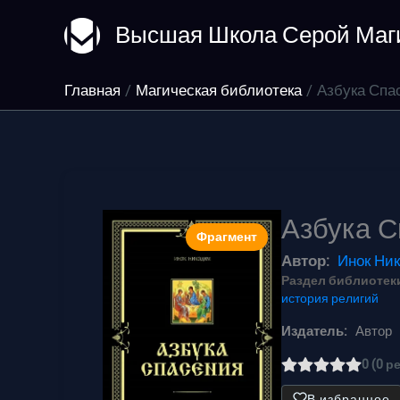
Перейти
Высшая Школа Серой Маг
к
содержимому
Главная
Магическая библиотека
Азбука Спа
Азбука С
Фрагмент
Автор:
Инок Ни
Раздел библиотеки
история религий
Издатель:
Автор
0 (0 р
В избранное