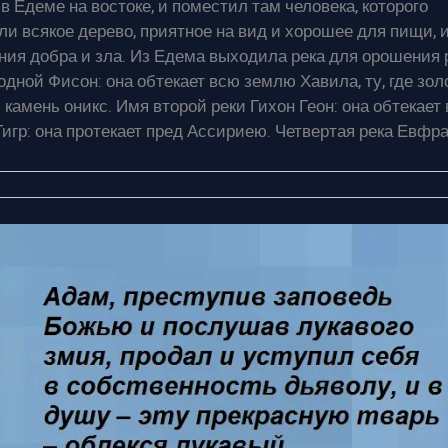
 Едеме на востоке, и поместил там человека, которого
ли всякое дерево, приятное на вид и хорошее для пищи, 
ния добра и зла. Из Едема выходила река для орошения 
одной Фисон: она обтекает всю землю Хавила, ту, где зол
 камень оникс. Имя второй реки Гихон Геон: она обтекает
игр: она протекает пред Ассириею. Четвертая река Евфра