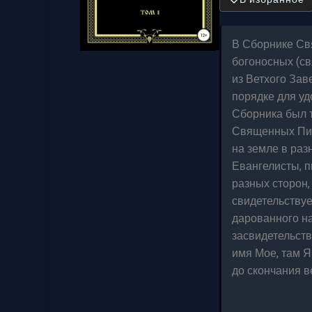
В Сборнике Св
богоносных (св
из Ветхого Зав
порядке для уд
Сборника был т
Священных Пис
на земле в раз
Евангелисты, п
разных сторон,
свидетельствуе
дарованного н
засвидетельств
имя Мое, там Я
до скончания ве