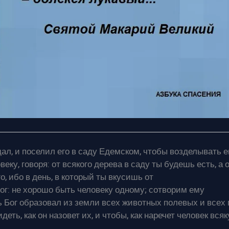
дал, и поселил его в саду Едемском, чтобы возделывать е
еку, говоря: от всякого дерева в саду ты будешь есть, а 
о, ибо в день, в который ты вкусишь от
ог: не хорошо быть человеку одному; сотворим ему
ь Бог образовал из земли всех животных полевых и всех 
деть, как он назовет их, и чтобы, как наречет человек вся