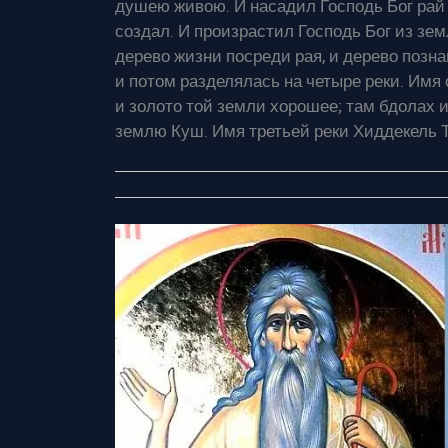
душею живою. И насадил Господь Бог рай в
создал. И произрастил Господь Бог из зем
дерево жизни посреди рая, и дерево позна
и потом разделялась на четыре реки. Имя 
и золото той земли хорошее; там бдолах и
землю Куш. Имя третьей реки Хиддекель Т