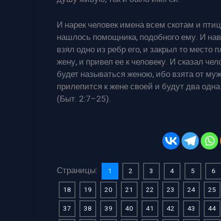
И нарек человек имена всем скотам и пти
нашлось помощника, подобного ему. И навел
взял одно из ребр его, и закрыл то место п
жену, и привел ее к человеку. И сказал чел
будет называться женою, ибо взята от муж
прилепится к жене своей и будут два одна 
(Быт. 2:7–25).
Страницы:
1
2
3
4
5
6
18
19
20
21
22
23
24
25
37
38
39
40
41
42
43
44