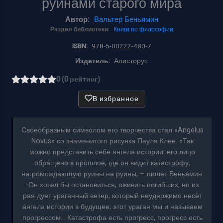
руинами старого мира
Автор:
Вальтер Беньямин
Раздел библиотеки:
Книги по философии
ISBN:
978-5-00222-480-7
Издатель:
Алисторус
0 (0 рейтинг)
В избранное
Своеобразным символом его творчества стал «Angelus
Novus» со знаменитого рисунка Пауля Клее. «Так
можно представить себе ангела истории: его лицо
обращено в прошлое, где он видит катастрофу,
нагромождающую руины на руины, – пишет Беньямин.
-Он хотел бы остановиться, оживить погибших, но из
рая дует ураганный ветер, который неудержимо несёт
ангела истории в будущее; этот ураган мы и называем
прогрессом… Катастрофа есть прогресс, прогресс есть