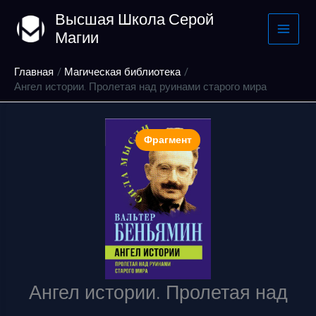
Перейти
Высшая Школа Серой
к
Магии
содержимому
Главная
Магическая библиотека
Ангел истории. Пролетая над руинами старого мира
Фрагмент
Ангел истории. Пролетая над