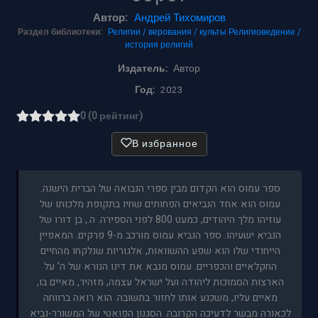
Автор:
Андрей Тихомиров
Раздел библиотеки:
Религии / верования / культы
Религиоведение /
история религий
Издатель:
Автор
Год:
2023
0 (0 рейтинг)
В избранное
ספר עמוס הוא הקדום מבין ספרי הנבואה של הברית הישנה.
עמוס הוא אחד הנביאים הפחותים שחיו בתקופת מלכותו של
עוזיהו מלך היהודים, כמעט 800 לפני הספירה. ה., בן דורו של
הנביא ישעיהו. ספר הנביא עמוס מורכב מ-9 פרקים. המאפיין
הייחודי שלו הוא שפע ההשוואות, אלגוריות שנלקחו מהחיים
החקלאיים והכפריים. עמוס מנבא את דינו הנורא של ה’ על
הארצות הסמוכות ליהודה ועל ישראל עצמה, מזהיר, מאיים בו,
מאיים עליו, משכנע אותו לחזור בתשובה. הוא רואה ברווחה
לכאורה מבשר לדעיכה הקרובה. הסגנון הפואטי של המשורר-נביא