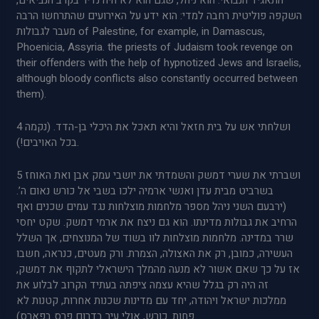
התאגיד הנבואי. הוא ניהל, שגם הוא לא היה נדיר בקרב הנביאים,
השקפה פוליטית רחבה למדי: הוא ידע על האירועים שהתרחשו הרבה
מעבר לגבולות of Palestine, for example, in Damascus,
Phoenicia, Assyria. the priests of Judaism took revenge on
their offenders with the help of hypnotized Jews and Israelis,
although bloody conflicts also constantly occurred between
them).
4 ושלחתי אש על בית חזאל והיא תאכל את היכלי בן-הדד. (נקמה
בכל האויבים!).
5 ושברתי את שערי דמשק והשמדתי את יושבי עמק אבן ואת האוחז
בשרביט מבית עדן ואנשי ארמיה ילכו בשבי אל כורש נאום ה’.
(ירבעם השני ניהל מספר מלחמות מוצלחות נגד עמים שכנים ואף
הרחיב את גבולות מדינתו. הוא גם ניצח את ארמי דמשק. שקט יחסי
שרר במדינה. מלחמות מוצלחות לוו בשוד של המנוצחים, אך השלל
העשירה, כמובן, רק את האצולה, הצמרת. ורק מעטים, כנראה, חשבו
אז על כך שאם אשור לא מנעה מהמלך הישראלי לתקוף את דמשק,
זה היה רק בגלל שהיא עצמה ציפתה בעתיד הקרוב לבלוע את
ממלכות ישראל ויהודה, יחד עם מדינות שכנות אחרות, קטנות לא
פחות. כורש, אולי עיר בדרום פרס בפארס).