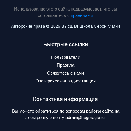
Использование этого сайта подразумевает, что вы
соглашаетесь с
правилами
.
Авторские права © 2026 Высшая Школа Серой Магии
Быстрые ссылки
Пользователи
Правила
Свяжитесь с нами
Эзотерическая радиостанция
Контактная информация
Вы можете обратиться по вопросам работы сайта на
электронную почту admin@hsgmagic.ru.