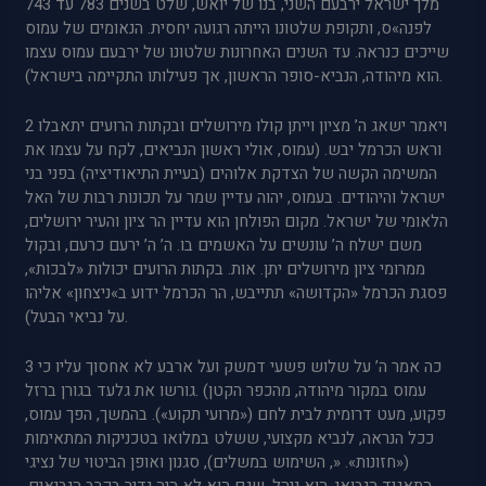
מלך ישראל ירבעם השני, בנו של יואש, שלט בשנים 783 עד 743
לפנה»ס, ותקופת שלטונו הייתה רגועה יחסית. הנאומים של עמוס
שייכים כנראה. עד השנים האחרונות שלטונו של ירבעם עמוס עצמו
הוא מיהודה, הנביא-סופר הראשון, אך פעילותו התקיימה בישראל).
2 ויאמר ישאג ה’ מציון וייתן קולו מירושלים ובקתות הרועים יתאבלו
וראש הכרמל יבש. (עמוס, אולי ראשון הנביאים, לקח על עצמו את
המשימה הקשה של הצדקת אלוהים (בעיית התיאודיציה) בפני בני
ישראל והיהודים. בעמוס, יהוה עדיין שמר על תכונות רבות של האל
הלאומי של ישראל. מקום הפולחן הוא עדיין הר ציון והעיר ירושלים,
משם ישלח ה’ עונשים על האשמים בו. ה’ ה’ ירעם כרעם, ובקול
ממרומי ציון מירושלים יתן. אות. בקתות הרועים יכולות «לבכות»,
פסגת הכרמל «הקדושה» תתייבש, הר הכרמל ידוע ב»ניצחון» אליהו
על נביאי הבעל).
3 כה אמר ה’ על שלוש פשעי דמשק ועל ארבע לא אחסוך עליו כי
גורשו את גלעד בגורן ברזל. (עמוס במקור מיהודה, מהכפר הקטן
פקוע, מעט דרומית לבית לחם («מרועי תקוע»). בהמשך, הפך עמוס,
ככל הנראה, לנביא מקצועי, ששלט במלואו בטכניקות המתאימות
(«חזונות». «, השימוש במשלים), סגנון ואופן הביטוי של נציגי