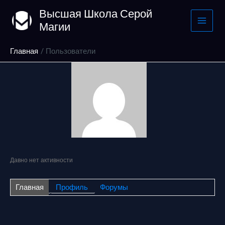
Перейти
Высшая Школа Серой
к
Магии
содержимому
Главная
Пользователи
Давно нет активности
Главная
Профиль
Форумы