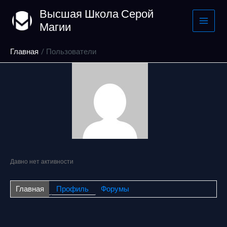
Перейти
Высшая Школа Серой
к
Магии
содержимому
Главная
Пользователи
Давно нет активности
Главная
Профиль
Форумы