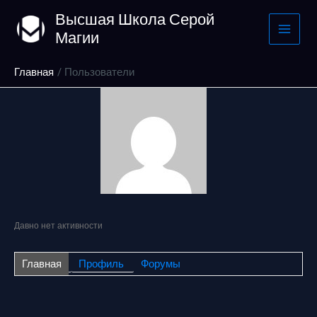
Перейти
Высшая Школа Серой
к
Магии
содержимому
Главная
Пользователи
Давно нет активности
Главная
Профиль
Форумы