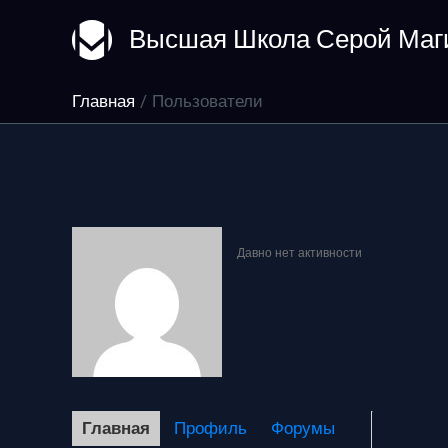
Перейти
Высшая Школа Серой Маг
к
содержимому
Главная
Пользователи
Давно нет активности
Главная
Профиль
Форумы