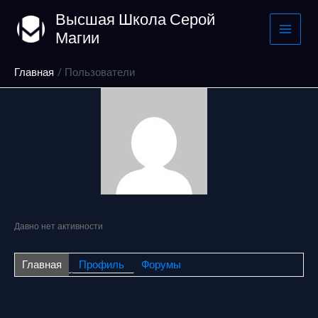
Перейти
Высшая Школа Серой
к
Магии
содержимому
Главная
Пользователи
Давно нет активности
Главная
Профиль
Форумы