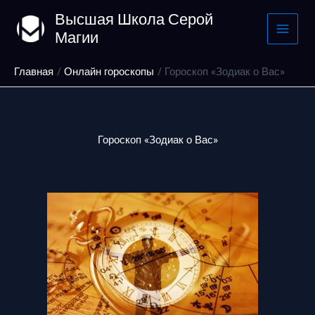
Перейти
Высшая Школа Серой
к
Магии
содержимому
Главная
Онлайн гороскопы
Гороскоп «Зодиак о Вас»
Гороскоп «Зодиак о Вас»