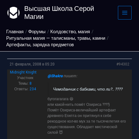
Перейти
Высшая Школа Серой
к
Магии
содержимому
Главная
Форумы
Колдовство, магия
Ритуальная магия — талисманы, травы, камни
Артефакты, зарядка предметов
21 февраля, 2008 в 05:20
#94302
Midnight Knight
@Shakra
пишет:
Участник
Темы:
8
Ответы:
234
Чемоданчик с бабками, что ли?.. ????
бугогагагага 😆
или какой-нить помёт Озириса ????)
Помёт Озириса-величайший артефакт
древнего Египта он притянул к себе
рекордное кол-во мух за те тысячелетия его
существования. Обладает мистической
силой 😈