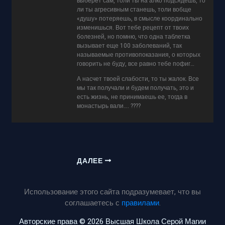
выберет сам, толи ты на алко подсядешь, то
ли ты агресивным станешь, толи вобще
«душу» потеряешь, в смысле координально
изменишься. Вот тебе рецепт от твоих
болезней, но помню, что одна таблетка
вызывает еще 100 заболеваний, так
называемые противопоказания, о которых
говорить не буду, все равно тебе пофиг…
А насчет твоей слабости, то ты жалок. Все
мы так получали и будем получать, это и
есть жизнь, не принимаешь ее, тогда в
монастырь вали…. ????
ДАЛЕЕ
Использование этого сайта подразумевает, что вы
соглашаетесь с
правилами
.
Авторские права © 2026 Высшая Школа Серой Магии