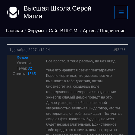
Перейти
Высшая Школа Серой
к
Магии
содержимому
Главная
Форумы
Сайт В.Ш.С.М.
Архив
Подчинение
1 декабря, 2007 в 15:04
#92478
Федор
Все просто, я тебе раскажу, но без обид.
Участник
Темы:
32
тебе что нравится свечи? пентаграмма?
Ответы:
1565
Короче черти все, что умеешь, все что
вызывает в тебе доверия, потом
биоэнергетика, создаешь поле
(определенное намерение + выделение
эжнерги) слабый демон приедт на это.
Далее устно, про себя, но с полной
уверенностью заключаешь договор, что ты
его кормишь, он тебя защищает. Получать в
лицо от физ. врагов ты будешь, но месть
будет незамедлительная. Единственное
тебе придеться кормить демона, корм он