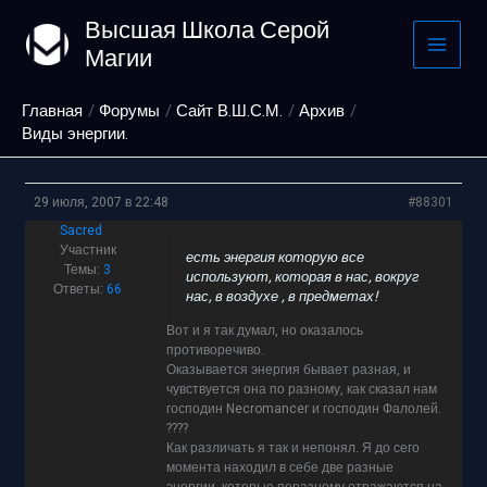
Перейти
Высшая Школа Серой
к
Магии
содержимому
Главная
Форумы
Сайт В.Ш.С.М.
Архив
Виды энергии.
29 июля, 2007 в 22:48
#88301
Sacred
Участник
есть энергия которую все
Темы:
3
используют, которая в нас, вокруг
Ответы:
66
нас, в воздухе , в предметах!
Вот и я так думал, но оказалось
противоречиво.
Оказывается энергия бывает разная, и
чувствуется она по разному, как сказал нам
господин Necromancer и господин Фалолей.
????
Как различать я так и непонял. Я до сего
момента находил в себе две разные
энергии, которые поразному отражаются на