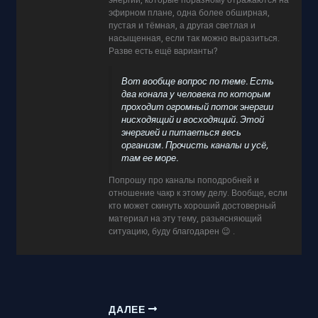
эфирном плане, одна более обширная,
пустая и тёмная, а другая светлая и
насыщенная, если так можно выразиться.
Разве есть ещё варианты?
Вот вообще вопрос по теме. Есть
два конала у человека по которым
проходит огромный поток энергии
нисходящий и восходящий. Этой
энергией и питаеться весь
организм. Прочисть каналы и усё,
там ее море.
Попрошу про каналы поподробней и
отношение чакр к этому делу. Вообще, если
кто может скинуть хороший достоверный
материал на эту тему, разьясняющий
ситуацию, буду благодарен 😉 .
ДАЛЕЕ