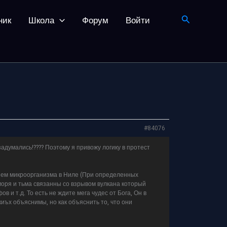
Поиск
ник
Школа
Форум
Войти
#84076
задумались!???? Поэтому я привожу логику в протест
нием микроорганизма в Ниле (При определенных
моря и тьма связанны со взрывом вулкана который
и т.д. То есть не ждите мега чудес от Бога, Он в
иъх объяснимы, но как объяснить то, что они