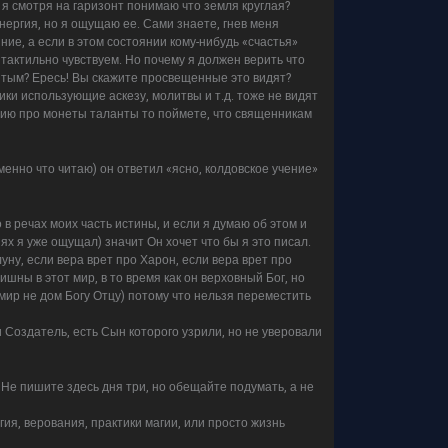
 я смотря на гаризонт понимаю что земля круглая?
ергия, но я ощущаю ее. Сами знаете, гнев меня
ние, а если в этом состоянии кому-нибудь «счастья»
 тактильно чувствуем. Но почему я должен верить что
ытым? Ересь! Вы скажите просвещенные это видят?
ики использующие аскезу, молитвы и т.д. тоже не видят
орию про монеты таланты то поймете, что священникам
именно что читаю) он ответил «ясно, колдовское учение»
о в речах моих часть истины, и если я думаю об этом и
х я уже ощущал) значит Он хочет что бы я это писал.
луну, если вера врет про Харон, если вера врет про
шны в этот мир, в то время как он верховный Бог, но
мир не дом Богу Отцу) потому что нельзя переместить
и Создатель, есть Сын которого узрили, но не уверовали
 Не пишите здесь дня три, но обещайте подумать, а не
игия, верования, практики магии, или просто жизнь