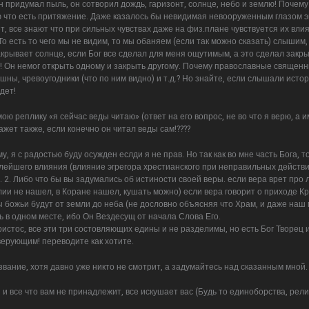
он придумал пыль, он сотворил дождь, гаризонт, солнце, небо и землю! Почему
 что есть притяжение. Даже казалось бы невидимая невооруженным глазом эн
т, все знают что при сильных чувствах даже на физ.плане чувствуется их влия
То есть то чего мы не видим, то мы обаняем (если так можно сказать) слышим,
акрывает солнце, если Бог все сделал для меня ощутимым, а это сделал закр
ех! Он немог открыть одному и закрыть другому. Почему православные священн
шны, чревоугодники (что по ним видно) и т.д.? Но знайте, если слышали ист
дет!
ою реплику «я сейчас веды читаю» (ответ на его вопрос, не во что я верю, а 
ажет также, если конечно он читал веды сам!????
, я с радостью буду осужден еслди я не прав. Но так как во мне часть Бога, т
лейшего влияния (влияние эгрегора хрестианского при неправильных действия
. 2. Либо что бы вы задумались об истиности своей веры. если вера врет про 
ии не нашел, в Коране нашел, кушать можно) если вера говорит о приходе Кри
 божьи будут от земли до неба (не дословно объясняя что Храм, и даже наш 
ть в одном месте, ибо Он Вездесущ от начала Слова Его.
ристос, все эти три состовляющих едины и не разделимы, но есть Бог Творец 
 верующим! переводите как хотите.
вание, хотя давно уже никто не смотрит, а задумайтесь над сказанным мной.
, и все что вам не принадлежит, все искушает вас (Будь то единоборства, рел