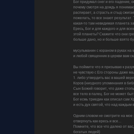
Бог придумал снег и его падение, 
почему смотря на дождь я понимаю
распирает, а страсть и стыд сжигае
пожелать, то все знают результат. 
какая-то там невидимая планета з
Ересь, Бог и для каждого и для вс
этой планеты? Скажите что они гре
больше дано, но и больше взято бу
мусульманин с кораном в руках на м
и любой священник в церкви вам ск
Вы поймите что я призываю к разуму
не чувствую с Его стороны даже ма
1. либо утвердить вас в вашей вере
Коров (ниодного упоминания в библ
Сын Божий говорит, что даже стопы
все тело в палец. Бог не может бы
Бог есмь триедин как описал сам Х
и есть дух святой, что над каждым
Одним словом не смотрите на мое з
отвергнуть как ересь и все….
Помните, что все что далеко от вас
богатых людей)