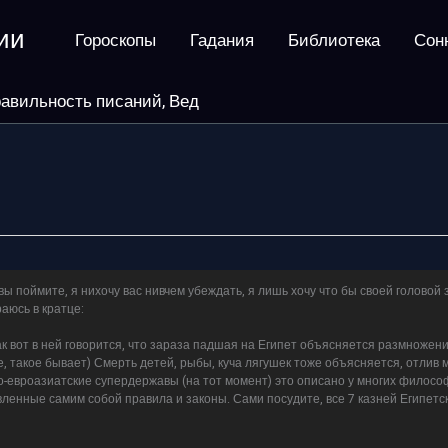
ии
Гороскопы
Гадания
Библиотека
Сон
авильность писаний, Вед
 вы поймите, я нихочу вас нивчем убеждать, я лишь хочу что бы своей головой 
аюсь в кратце:
ак вот в ней говорится, что зараза падшая на Египет объясняется размноже
, такое бывает) Смерть детей, рыбы, куча лягушек тоже объясняется, отлив 
евроазиатские супердержавы (на тот момент) это описано у многих философов 
ленные самим собой правила и законы. Сами посудите, все 7 казней Египетск