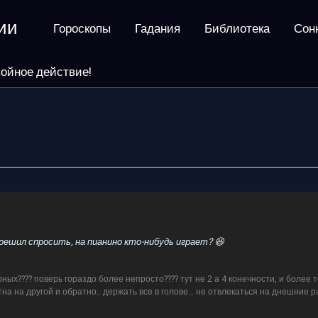
ии
Гороскопы
Гадания
Библиотека
Сон
ойное действие!
решил спросить, на пианино кто-нибудь играет? 😆
арных???? поверь гораздо более непросто???? тут не 2 а 4 конечности, и более 
на на другой и обратно.. держать все в голове… не отвлекаться на днешние р