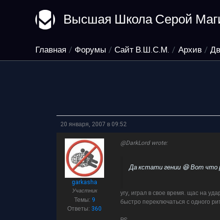
Перейти
Высшая Школа Серой Маг
к
содержимому
Главная
Форумы
Сайт В.Ш.С.М.
Архив
Дв
20 января, 2007 в 09:52
@DarkLord wrote:
Да кстати гении 😆 Вот что 
garkasha
Участник
угу, играл в свое время. щас на уд
Темы:
9
быстро переключаться с одного рит
Ответы:
360