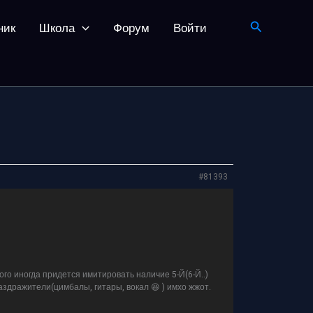
Поиск
ник
Школа
Форум
Войти
#81393
того иногда придется имитировать наличие 5-Й(6-Й..)
аздражители(цимбалы, гитары, вокал 😆 ) имхо жжот.