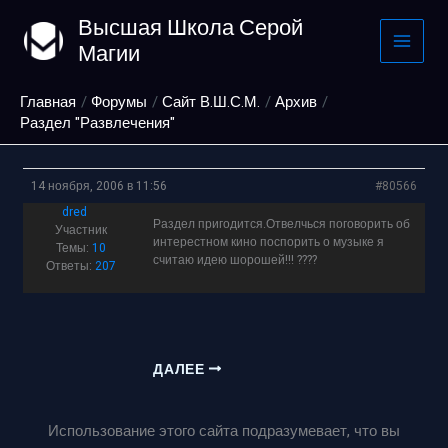
Перейти
Высшая Школа Серой
к
Магии
содержимому
Главная
Форумы
Сайт В.Ш.С.М.
Архив
Раздел "Развлечения"
14 ноября, 2006 в 11:56
#80566
dred
Раздел пригодится.Отвелчься поговорить об
Участник
интерестном кино поспорить о музыке я
Темы:
10
считаю идею шорошей!!! ????
Ответы:
207
ДАЛЕЕ
Использование этого сайта подразумевает, что вы