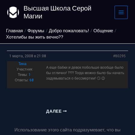
Перейти
Высшая Школа Серой
к
Магии
содержимому
Главная
Форумы
Добро пожаловать!
Общение
Хотелибы вы жить вечно??
1 марта, 2008 в 21:08
#80295
Тина
А еще бабки и девок побольше вообще было
Участник
бы отлично! ???? Тогда можно было бы начать
Темы:
1
задумываться о бессмертии! 🙄 😉
Ответы:
68
ДАЛЕЕ
Использование этого сайта подразумевает, что вы