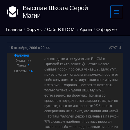
Перейти
Высшая Школа Серой
к
Магии
содержимому
Главная
Форумы
Сайт В.Ш.С.М.
Архив
О форуме
15 октября, 2006 в 20:44
#79714
Фалолей
а я вот даже и не думал что ВШСМ с
Участник
Призмой как-то воюет 😆 …стоко нового
Темы:
3
бывает порой про себя узнаешь…дамс ???? ,
Ответы:
64
привет, кстати, старым знакомым…просто от
себя хочу заметить…идут люди своим путем
и это очень хорошо — остается пожелать
только успеха и удачи ВШСМу ???? …
естественно, на форумах Призмы со
временем поудаляются старые темы, как не
нужные, так и не интересные ????, но это
совершенно не значит, что Филин или какой
— то там Фалолей держит камень за пазухой
???? …совсем наоборот, поэтому простая
такая просьба — не надо разводить грязи из