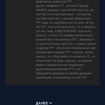
мифических домыслов ????.
Далее…
то Некто
???? … конечно Призма
-ФУФЛО, зиккурат тоже ФУФЛО (но я бы, не
был бы столь категоричным — потому как
система работает, и весьма эффективно
????…ведь ты опробовал его на себе- не так
ли? ???? , хотя если мозгов нет, то и говорить
тут не о чем)…и ВШСМ-ФУФЛО…кругом ты
прав ув. г-н Некто 😯 (никому неизвестный —
великий Маг и Волшебник ???? )…Впрочем, я
не для этого пишу свой пост…я здесь совсем
за другим ???? …Неплохой обновленный сайт,
сложившийся форум ???? — хорошо…можно
сказать, что у Вас ребята получилось 😉 , но
посмотрим, что будет дальше…на данный
момент замечательная тенденция к
дальнейшему развитию ????…и не
обращайте внимания на всякие дурацкие
провокации…в первый раз что ли? ????
ДАЛЕЕ