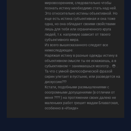
мировоззрением, следовательно чтобы
познать истину необходимо стать над ней.
Это относительно истины объективной. Но
еще есть истина субъективная и она тоже
одна, но она обладает своими свойствами
лишь для тебя или ограниченного круга
людей, т.к. напрямую зависит от твоего
субъективного мира.
Из всего вышесказанного следует все
нижеследующее:
Наряжая истину в разные одежды истину в
объективном смысле ты ее искажаешь, а в
субьективном — занимаешься мозготр… 😳 .
Та что с умной философической фразой
сирин улетает в пустыню, или разведется на
дискуссию???
Кстати, подобными размышлениями с
ооогромными допущениями (в отличии от
меня ???? ) на протяжении своих далеко не
маленьких работ грешит мадам Блаватская,
особенно в «Изиде»