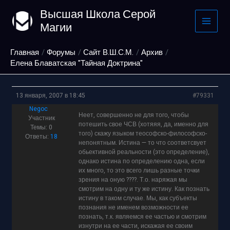
Перейти
Высшая Школа Серой
к
Магии
содержимому
Главная
Форумы
Сайт В.Ш.С.М.
Архив
Елена Блаватская "Тайная Доктрина"
13 января, 2007 в 18:45
#79331
Negoc
Неет, совершенно не для того, чтобы
Участник
потешить свое ЧСВ (хотяяя, да, именно для
Темы: 0
того) скажу языком теософско-философско-
Ответы:
18
непонятным. Истина — то что соответсвует
обьективной реальности (это определение),
однако истина по определению одна, если
их много, то это всего лишь разные точки
зрения на оную ????. Т.о. наряжая мы
смотрим на одну и ту же истину. Как познать
истину в таком случае. Мы, как субъекты
познания не именем возможности ее
познать, т.к. являемся ее частью и смотрим
изнутри на ее части, искажая ее своим