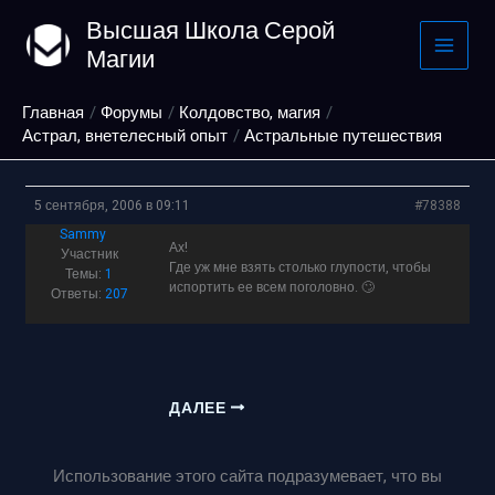
Перейти
Высшая Школа Серой
к
Магии
содержимому
Главная
Форумы
Колдовство, магия
Астрал, внетелесный опыт
Астральные путешествия
5 сентября, 2006 в 09:11
#78388
Sammy
Ах!
Участник
Где уж мне взять столько глупости, чтобы
Темы:
1
испортить ее всем поголовно. 🙄
Ответы:
207
ДАЛЕЕ
Использование этого сайта подразумевает, что вы