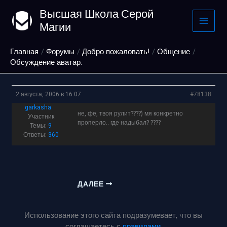
Перейти
Высшая Школа Серой
к
Магии
содержимому
Главная
Форумы
Добро пожаловать!
Общение
Обсуждение аватар.
2 августа, 2006 в 16:07
#78138
garkasha
не, фе, твоя рулит????) мя конкретно
Участник
проперло.. где надыбал? ????
Темы:
9
Ответы:
360
ДАЛЕЕ
Использование этого сайта подразумевает, что вы
соглашаетесь с
правилами
.