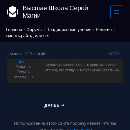
Перейти
Высшая Школа Серой
к
Магии
содержимому
Главная
Форумы
Традиционные учения
Религия
смерть,рай,ад или нет
24 июля, 2006 в 10:40
#77721
Zikr
Глубокомысленно. Очень глубокомысленно.
Участник
Это всё, что колдуны могут сказать практику?
Темы:
4
Ответы:
601
ДАЛЕЕ
Использование этого сайта подразумевает, что вы
соглашаетесь с
правилами
.