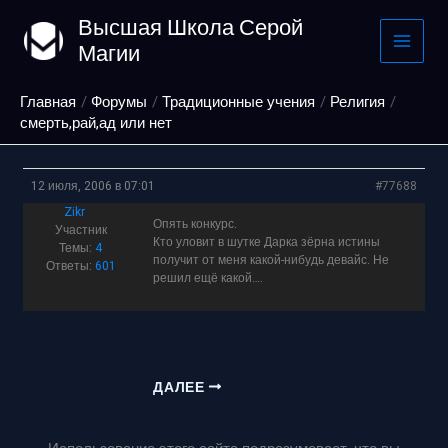
Перейти
Высшая Школа Серой
к
Магии
содержимому
Главная
Форумы
Традиционные учения
Религия
смерть,рай,ад или нет
12 июля, 2006 в 07:01
#77688
Zikr
Опять конкурс.
Участник
Кто уловит в шутке Дарка зёрна истины
Темы:
4
получит от меня какой-нибудь девайс. Не
Ответы:
601
решил ещё какой….
ДАЛЕЕ