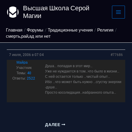
Перейти
Высшая Школа Серой
к
Магии
содержимому
Главная
Форумы
Традиционные учения
Религия
смерть,рай,ад или нет
7 июля, 2006 в 07:04
#77686
Майра
Душа… попадая в этот мир…
Участник
Уже не нуждается в том…что было в жизни…
Темы:
40
С ней остается только …чистый опыт…
Ответы:
2522
Ибо …что может быть нужно …сгустку энергии
-душе…
Просто косолидация…набранного опыта…
ДАЛЕЕ