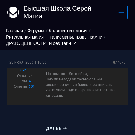
Перейти
Высшая Школа Серой
к
Магии
содержимому
Главная
Форумы
Колдовство, магия
Ритуальная магия — талисманы, травы, камни
ДРАГОЦЕННОСТИ…и без Тайн…?
28 июня, 2006 в 10:35
#77078
Zikr
Не поможет. Детский сад.
Участник
Такими методами только слабые
Темы:
4
энергопоражения биополя затягивать.
Ответы:
601
А с камнем надо конкретно смотреть по
ситуации.
ДАЛЕЕ